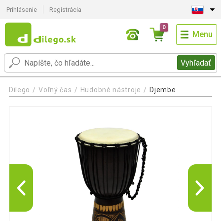
Prihlásenie
Registrácia
0
Menu
Vyhľadať
Dilego
Voľný čas
Hudobné nástroje
Djembe