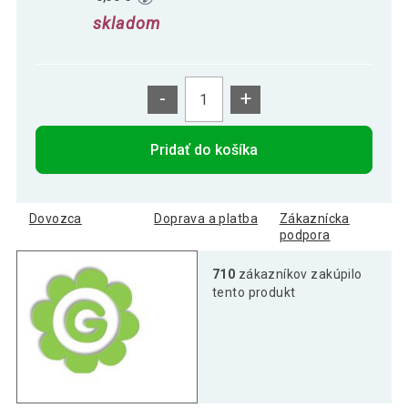
skladom
-
+
Pridať do košíka
Dovozca
Doprava a platba
Zákaznícka
podpora
710
zákazníkov zakúpilo
tento produkt