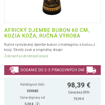
AFRICKÝ DJEMBE BUBON 60 CM,
KOZIA KOŽA, RUČNÁ VÝROBA
Ručne vyrezávaný djembe bubon z mahagónu s kožou z
kozy. Skvelý zvuk a originálny dizajn.
Zobraziť podrobnejší popis
DODANIE DO 2-3 PRACOVNÝCH DNÍ
98,39 €
Katalógové číslo:
D00682
Cena bez DPH
Cena dopravy od:
79,99 €
5,30 €