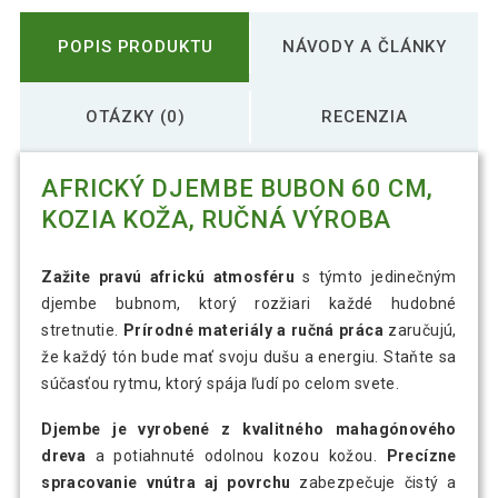
POPIS PRODUKTU
NÁVODY A ČLÁNKY
OTÁZKY (0)
RECENZIA
AFRICKÝ DJEMBE BUBON 60 CM,
KOZIA KOŽA, RUČNÁ VÝROBA
Zažite pravú africkú atmosféru
s týmto jedinečným
djembe bubnom, ktorý rozžiari každé hudobné
stretnutie.
Prírodné materiály a ručná práca
zaručujú,
že každý tón bude mať svoju dušu a energiu. Staňte sa
súčasťou rytmu, ktorý spája ľudí po celom svete.
Djembe je vyrobené z kvalitného mahagónového
dreva
a potiahnuté odolnou kozou kožou.
Precízne
spracovanie vnútra aj povrchu
zabezpečuje čistý a