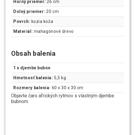
Horný priemer:
26 cm
Dolný priemer:
20 cm
Povrch:
kozia koža
Materiál:
mahagónové drevo
Obsah balenia
1 x djembe bubon
Hmotnosť balenia:
5,5 kg
Rozmery balenia:
60 x 30 x 30 cm
Objavte čaro afrických rytmov s vlastným djembe
bubnom.