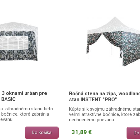
 3 oknami urban pre
Bočná stena na zips, woodland
 BASIC
stan INSTENT "PRO"
mu záhradnému stanu tieto
Kúpte si k svojmu záhradnému stan
e bočnice, ktoré zabránia
veľmi atraktívne bočnice, ktoré za
evanu.
nechcenému prievanu.
31,89 €
Do košíka
Do