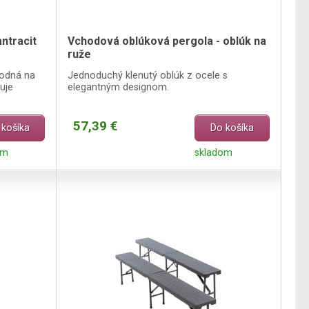
ntracit
Vchodová oblúková pergola - oblúk na
ruže
hodná na
Jednoduchý klenutý oblúk z ocele s
uje
elegantným designom.
57,39 €
 košíka
Do košíka
om
skladom