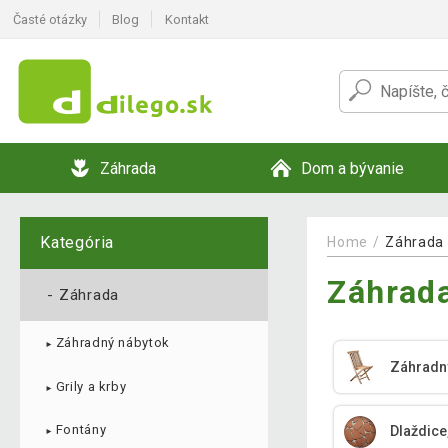
Časté otázky
Blog
Kontakt
Záhrada
Dom a bývanie
Kategória
Home
Záhrada
Záhrad
-
Záhrada
Záhradný nábytok
►
Záhradn
Grily a krby
►
Fontány
Dlaždice
►