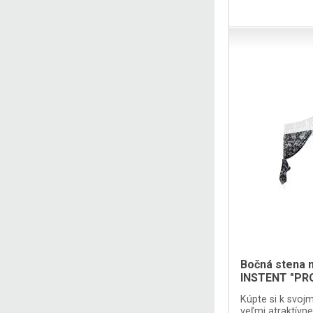
Bočná stena n
INSTENT "PR
Kúpte si k svoj
veľmi atraktívn