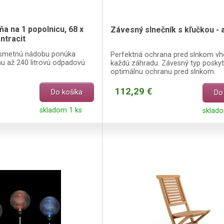
ňa na 1 popolnicu, 68 x
Závesný slnečník s kľučkou - a
ntracit
e smetnú nádobu ponúka
Perfektná ochrana pred slnkom v
dnu až 240 litrovú odpadovú
každú záhradu. Závesný typ poskyt
optimálnu ochranu pred slnkom.
112,29 €
Do košíka
Do
skladom 1 ks
sklad