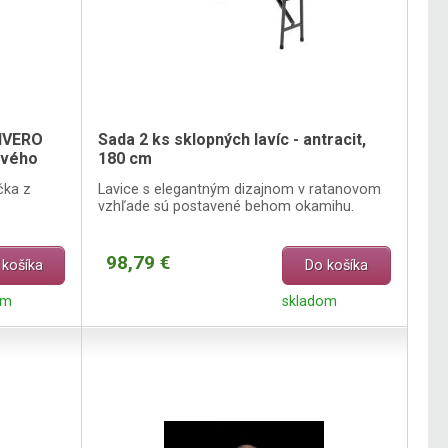
DIVERO
Sada 2 ks sklopných lavíc - antracit,
ového
180 cm
čka z
Lavice s elegantným dizajnom v ratanovom
vzhľade sú postavené behom okamihu.
98,79 €
 košíka
Do košíka
om
skladom