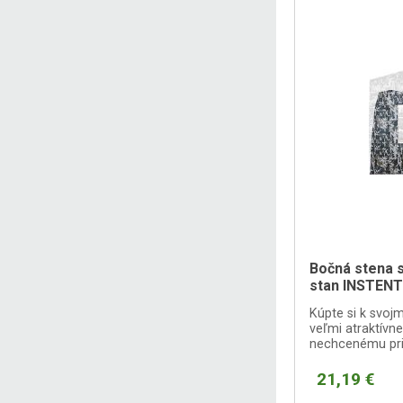
Bočná stena s
stan INSTENT
Kúpte si k svoj
veľmi atraktívn
nechcenému pri
21,19 €