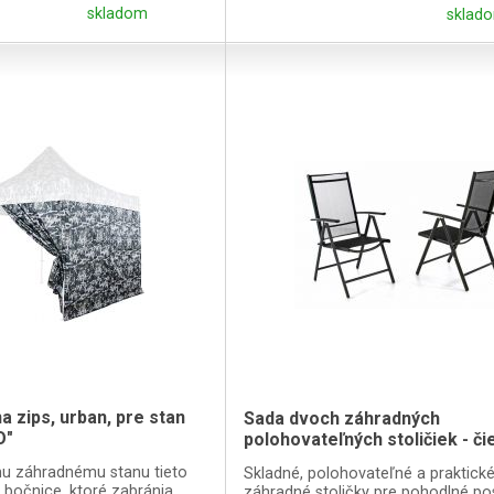
skladom
sklad
a zips, urban, pre stan
Sada dvoch záhradných
O"
polohovateľných stoličiek - či
mu záhradnému stanu tieto
Skladné, polohovateľné a praktick
e bočnice, ktoré zabránia
záhradné stoličky pre pohodlné po