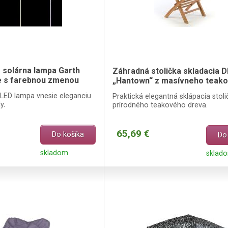
 solárna lampa Garth
Záhradná stolička skladacia 
e s farebnou zmenou
„Hantown“ z masívneho teak
dreva
 LED lampa vnesie eleganciu
Praktická elegantná sklápacia stoli
y.
prírodného teakového dreva.
65,69 €
Do košíka
Do
skladom
sklad