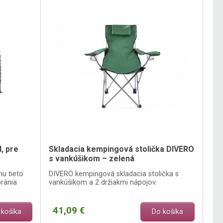
, pre
Skladacia kempingová stolička DIVERO
s vankúšikom – zelená
u tieto
DIVERO kempingová skladacia stolička s
bránia
vankúšikom a 2 držiakmi nápojov.
41,09 €
 košíka
Do košíka