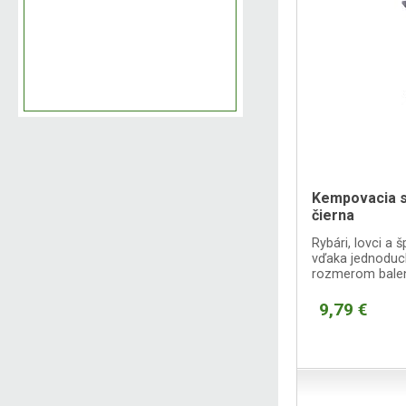
Kempovacia sk
čierna
Rybári, lovci a 
vďaka jednoduch
rozmerom balen
9,79 €