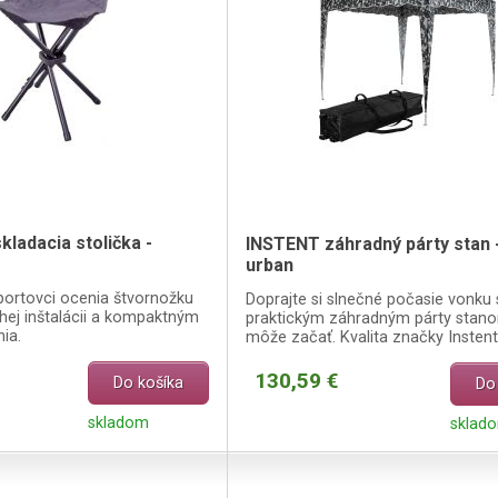
ladacia stolička -
INSTENT záhradný párty stan -
urban
športovci ocenia štvornožku
Doprajte si slnečné počasie vonku
ej inštalácii a kompaktným
praktickým záhradným párty stano
ia.
môže začať. Kvalita značky Instent
130,59 €
Do košíka
Do
skladom
sklad