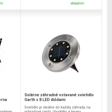
om
skladom
Solárne záhradné vstavané svietidlo
erna
Garth s 8 LED diódami
é
Svietidlo je ideálne do každej záhrady, na
sedenie.
príjazdové cesty, chodníky a terasy.