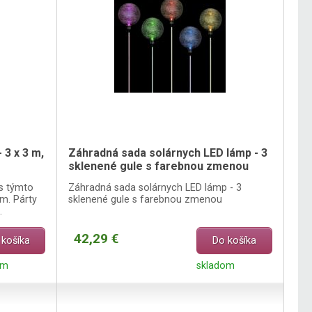
 3 x 3 m,
Záhradná sada solárnych LED lámp - 3
sklenené gule s farebnou zmenou
 s týmto
Záhradná sada solárnych LED lámp - 3
m. Párty
sklenené gule s farebnou zmenou
.
42,29 €
 košíka
Do košíka
om
skladom