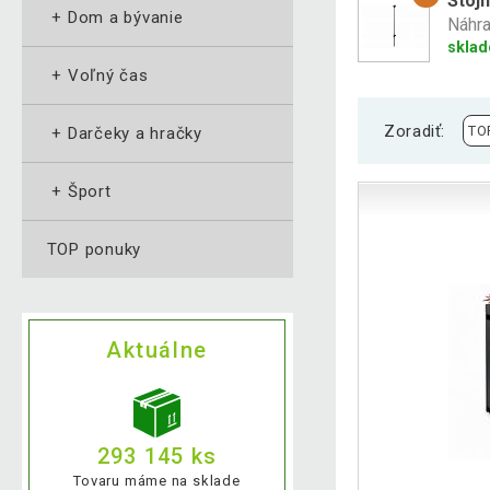
Stoj
+
Dom a bývanie
Náhra
skla
+
Voľný čas
Zoradiť:
+
Darčeky a hračky
+
Šport
TOP ponuky
Aktuálne
293 145 ks
Tovaru máme na sklade