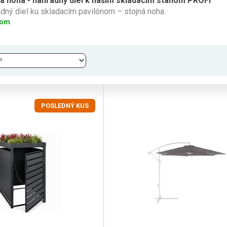
ná noha - náhradný diel k našim skladacím stanom PROFI
dný diel ku skladacím pavilónom – stojná noha.
dom
POSLEDNÝ KUS