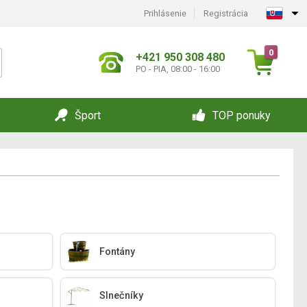
Prihlásenie
Registrácia
0
+421 950 308 480
PO - PIA, 08:00 - 16:00
Šport
TOP ponuky
Fontány
Slnečníky