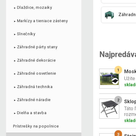
Dlaždice, mozaiky
►
Záhradné
Markízy a tieniace zásteny
►
Slnečníky
►
Záhradné párty stany
►
Najpredáv
Záhradné dekorácie
►
1
Mosky
Záhradné osvetlenie
►
Užite
skla
Záhradná technika
►
Záhradné náradie
2
Sklop
►
Táto 
Dielňa a stavba
rozme
►
skla
Prístrešky na popolnice
3