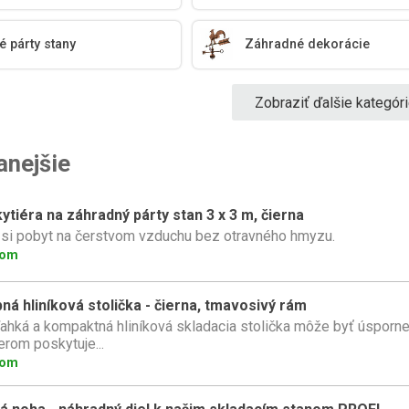
 párty stany
Záhradné dekorácie
Zobraziť ďalšie kategór
anejšie
tiéra na záhradný párty stan 3 x 3 m, čierna
 si pobyt na čerstvom vzduchu bez otravného hmyzu.
dom
ná hliníková stolička - čierna, tmavosivý rám
ľahká a kompaktná hliníková skladacia stolička môže byť úsporne
rom poskytuje...
dom