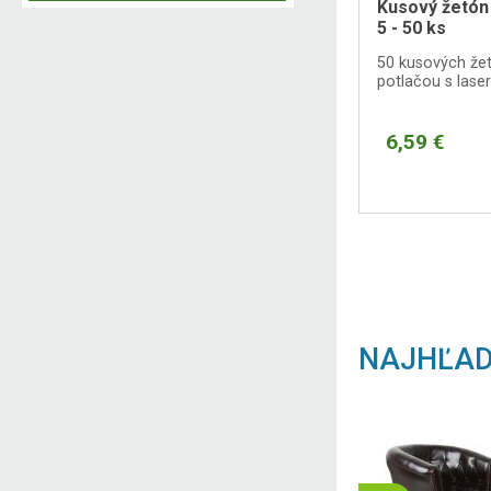
Kusový žetón
5 - 50 ks
50 kusových žet
potlačou s las
6,59 €
NAJHĽAD