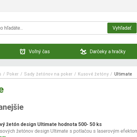
Vyhľadať
Voľný čas
Darčeky a hračky
s
Poker
Sady žetónov na poker
Kusové žetóny
Ultimate
e
anejšie
vý žetón design Ultimate hodnota 500- 50 ks
sových žetónov design Ultimate s potlačou s laserovým efekto