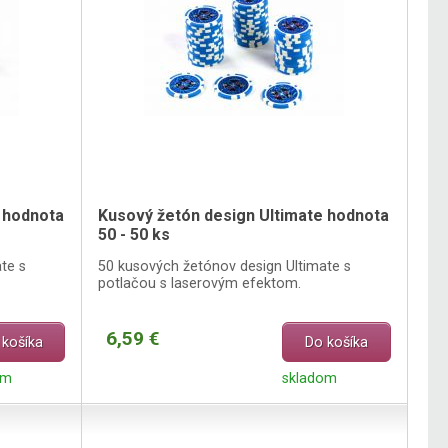
 hodnota
Kusový žetón design Ultimate hodnota
50 - 50 ks
te s
50 kusových žetónov design Ultimate s
potlačou s laserovým efektom.
6,59 €
 košíka
Do košíka
om
skladom