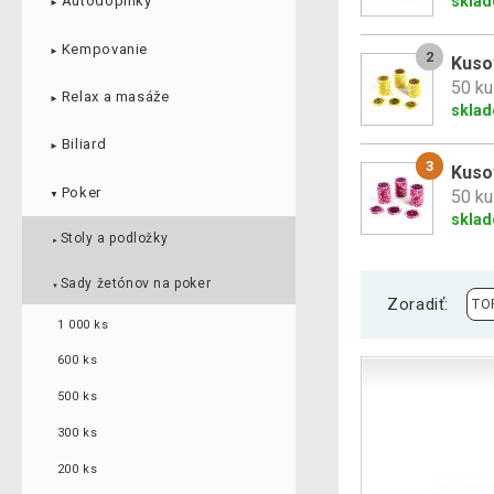
skla
Autodoplnky
►
Kempovanie
►
2
Kuso
50 ku
Relax a masáže
►
skla
Biliard
►
3
Kuso
Poker
50 ku
▼
skla
Stoly a podložky
►
Sady žetónov na poker
▼
Zoradiť:
1 000 ks
600 ks
500 ks
300 ks
200 ks