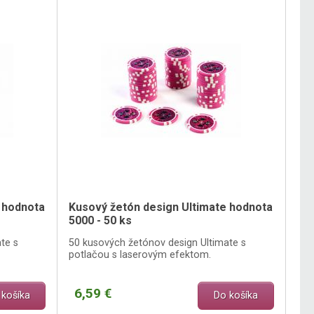
 hodnota
Kusový žetón design Ultimate hodnota
5000 - 50 ks
te s
50 kusových žetónov design Ultimate s
potlačou s laserovým efektom.
6,59 €
 košíka
Do košíka