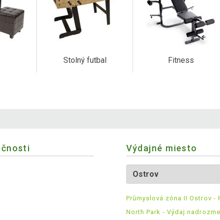
Stolný futbal
Fitness
očnosti
Výdajné miesto
Průmyslová zóna II Ostrov - 
North Park - Výdaj nadrozm