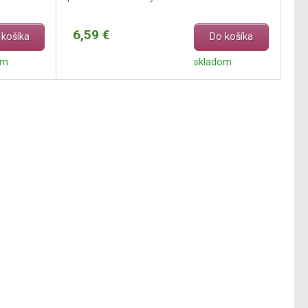
6,59 €
 košíka
Do košíka
om
skladom