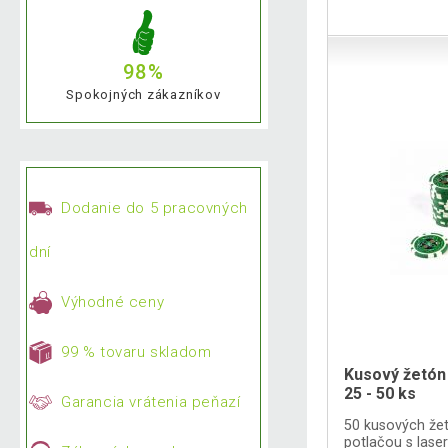
98%
Spokojných zákazníkov
Dodanie do 5 pracovných
dní
Výhodné ceny
99 % tovaru skladom
Kusový žetón
25 - 50 ks
Garancia vrátenia peňazí
50 kusových žet
potlačou s las