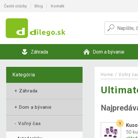
Časté otázky
Blog
Kontakt
Záhrada
Dom a bývanie
Kategória
Home
Voľný ča
Ultimat
+
Záhrada
Najpredáv
+
Dom a bývanie
-
Voľný čas
1
Kuso
50 ku