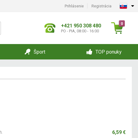
Prihlásenie
Registrácia
0
+421 950 308 480
PO - PIA, 08:00 - 16:00
Šport
TOP ponuky
m.
6,59 €