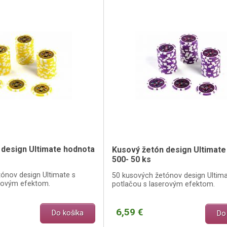
 design Ultimate hodnota
Kusový žetón design Ultimate
500- 50 ks
ónov design Ultimate s
50 kusových žetónov design Ultima
erovým efektom.
potlačou s laserovým efektom.
6,59 €
Do košíka
Do