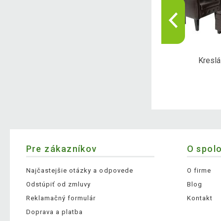
adné domčeky
Záhradný nábytok
Kreslá
Pre zákazníkov
O spol
Najčastejšie otázky a odpovede
O firme
Odstúpiť od zmluvy
Blog
Reklamačný formulár
Kontakt
Doprava a platba