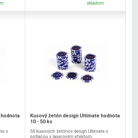
om
skladom
 hodnota
Kusový žetón design Ultimate hodnota
10 - 50 ks
te s
50 kusových žetónov design Ultimate s
potlačou s laserovým efektom.