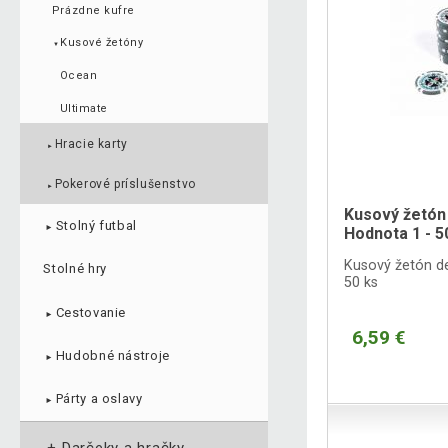
Prázdne kufre
Kusové žetóny
▼
Ocean
Ultimate
Hracie karty
►
Pokerové príslušenstvo
►
Kusový žetón
Stolný futbal
►
Hodnota 1 - 5
Kusový žetón de
Stolné hry
50 ks
Cestovanie
►
6,59 €
Hudobné nástroje
►
Párty a oslavy
►
+
Darčeky a hračky