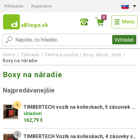
Prihlásenie
Registrácia
0
Menu
Vyhľadať
Home
Záhrada
Dielňa a stavba
Boxy, skrine, stoly
Boxy na náradie
Boxy na náradie
Najpredávanejšie
1
TIMBERTECH vozík na kolieskach, 5 zásuviek s vložkami
skladom
162,79 €
2
TIMBERTECH Vozík na kolieskach, 4 zásuvky s vložkami