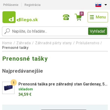
Prihlásenie
Registrácia
0
Menu
Vyhľadať
Home
Záhrada
Záhradné párty stany
Príslušenstvo
Prenosné tašky
Prenosné tašky
Najpredávanejšie
1
Prenosná taška pre záhradný stan Gardenay, 50 x 23 x 158 cm
skladom
34,59 €