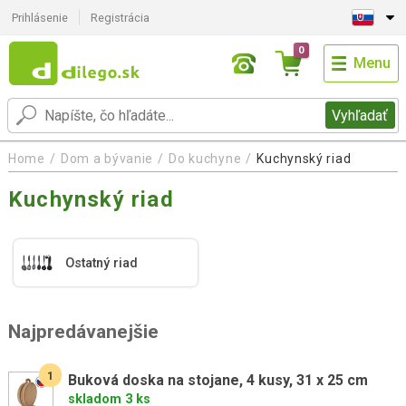
Prihlásenie
Registrácia
0
Menu
Vyhľadať
Home
Dom a bývanie
Do kuchyne
Kuchynský riad
Kuchynský riad
Ostatný riad
Najpredávanejšie
1
Buková doska na stojane, 4 kusy, 31 x 25 cm
skladom 3 ks