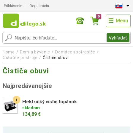
Prihlásenie
Registrácia
0
Menu
Vyhľadať
Home
Dom a bývanie
Domáce spotrebiče
Ostatné prístroje
Čističe obuvi
Čističe obuvi
Najpredávanejšie
1
Elektrický čistič topánok
skladom
134,89 €