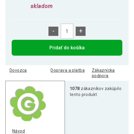
skladom
-
+
Pridať do košíka
Dovozca
Doprava a platba
Zákaznícka
podpora
1078
zákazníkov zakúpilo
tento produkt
Návod