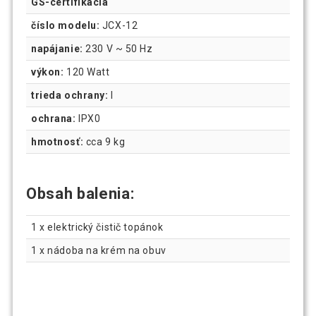
GS-certifikácia
číslo modelu:
JCX-12
napájanie:
230 V ~ 50 Hz
výkon:
120 Watt
trieda ochrany:
I
ochrana:
IPX0
hmotnosť:
cca 9 kg
Obsah balenia:
1 x elektrický čistič topánok
1 x nádoba na krém na obuv