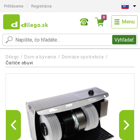
Prihlásenie
Registrácia
0
Menu
Vyhľadať
Dilego
Dom a bývanie
Domáce spotrebiče
Čističe obuvi