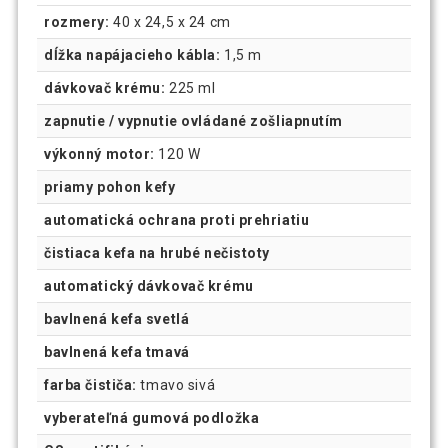
rozmery:
40 x 24,5 x 24 cm
dĺžka napájacieho kábla:
1,5 m
dávkovač krému:
225 ml
zapnutie / vypnutie ovládané zošliapnutím
výkonný motor:
120 W
priamy pohon kefy
automatická ochrana proti prehriatiu
čistiaca kefa na hrubé nečistoty
automatický dávkovač krému
bavlnená kefa svetlá
bavlnená kefa tmavá
farba čističa:
tmavo sivá
vyberateľná gumová podložka