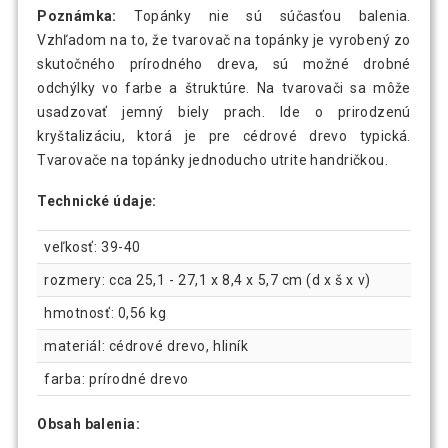
Poznámka:
Topánky nie sú súčasťou balenia.
Vzhľadom na to, že tvarovač na topánky je vyrobený zo
skutočného prírodného dreva, sú možné drobné
odchýlky vo farbe a štruktúre. Na tvarovači sa môže
usadzovať jemný biely prach. Ide o prirodzenú
kryštalizáciu, ktorá je pre cédrové drevo typická.
Tvarovače na topánky jednoducho utrite handričkou.
Technické údaje:
veľkosť: 39-40
rozmery: cca 25,1 - 27,1 x 8,4 x 5,7 cm (d x š x v)
hmotnosť: 0,56 kg
materiál: cédrové drevo, hliník
farba: prírodné drevo
Obsah balenia: