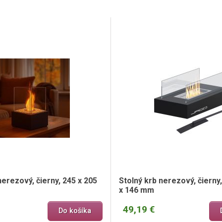
nerezový, čierny, 245 x 205
Stolný krb nerezový, čierny,
x 146 mm
49,19 €
Do košíka