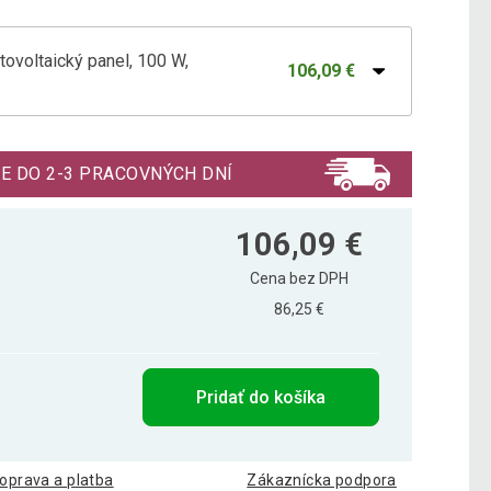
voltaický panel, 100 W,
106,09 €
voltaický panel, 150 W, monokryštalický
164,99 €
E DO 2-3 PRACOVNÝCH DNÍ
voltaický panel, 50 W, monokryštalický
76,59 €
106,09 €
Cena bez DPH
86,25 €
Pridať do košíka
oprava a platba
Zákaznícka podpora