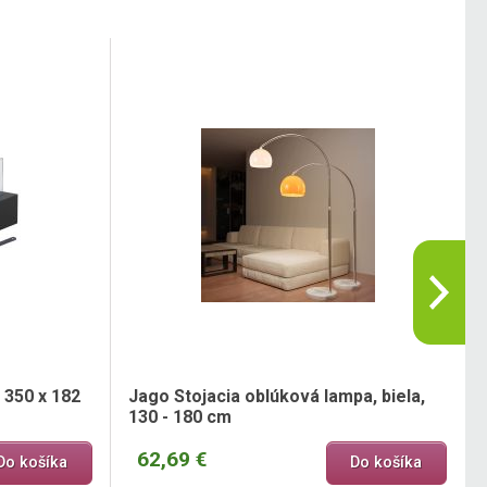
 350 x 182
Jago Stojacia oblúková lampa, biela,
130 - 180 cm
62,69 €
Do košíka
Do košíka