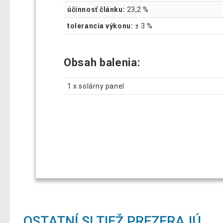
účinnosť článku:
23,2 %
tolerancia výkonu:
± 3 %
Obsah balenia:
1 x solárny panel
OSTATNÍ SI TIEŽ PREZERAJÚ