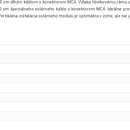
90 cm dlhým káblom s konektorom MC4. Vďaka hliníkovému rámu a 
 cm špeciálneho solárneho kábla s konektorom MC4. Ideálne pre
rtikálna inštalácia solárneho modulu je optimálna v zime, ale nie 