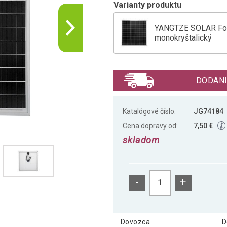
Varianty produktu
YANGTZE SOLAR Foto
monokryštalický
YANGTZE SOLAR Foto
DODANI
YANGTZE SOLAR Foto
Katalógové číslo:
JG74184
Cena dopravy od:
7,50 €
skladom
-
+
Dovozca
D