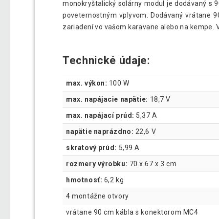
monokryštalický solárny modul je dodávaný s 
poveternostným vplyvom. Dodávaný vrátane 90
zariadení vo vašom karavane alebo na kempe. Ve
Technické údaje:
max. výkon:
100 W
max. napájacie napätie:
18,7 V
max. napájací prúd:
5,37 A
napätie naprázdno:
22,6 V
skratový prúd:
5,99 A
rozmery výrobku:
70 x 67 x 3 cm
hmotnosť:
6,2 kg
4 montážne otvory
vrátane 90 cm kábla s konektorom MC4