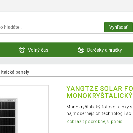
Vyhľadať
Voľný čas
Darčeky a hračky
ltaické panely
YANGTZE SOLAR FO
MONOKRYŠTALICKÝ
Monokryštalický fotovoltaický 
najmodernejších technológií so
Zobraziť podrobnejší popis