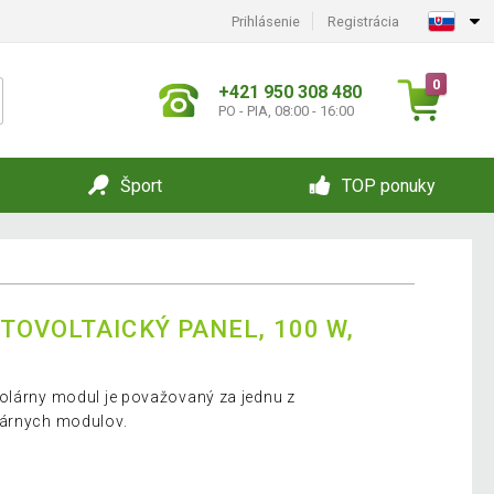
Prihlásenie
Registrácia
0
+421 950 308 480
PO - PIA, 08:00 - 16:00
Šport
TOP ponuky
TOVOLTAICKÝ PANEL, 100 W,
solárny modul je považovaný za jednu z
lárnych modulov.