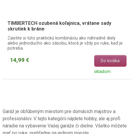
TIMBERTECH ozubená koľajnica, vrátane sady
skrutiek k bráne
Zaistite si túto praktickú kombináciu ako náhradné diely
alebo jednoducho ako zásobu, ktorá je vždy po ruke, keď je
potreba.
14,99 €
Do košíka
skladom
Garáž je obľúbeným miestom pre domácich majstrov a
profesionálov. V tejto kategórii nájdete hobby, ale aj profi
náradie na vybavenie Vašej garáže či dielne. Všetko môžete
mať po ruke, prehľadne na jednom mieste.