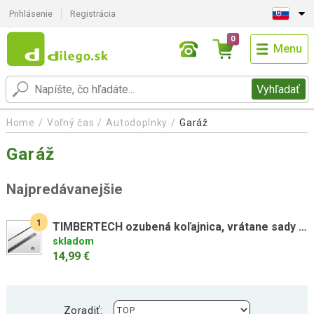
Prihlásenie
Registrácia
0
Menu
Vyhľadať
Home
Voľný čas
Autodoplnky
Garáž
Garáž
Najpredávanejšie
1
TIMBERTECH ozubená koľajnica, vrátane sady skrutiek k bráne
skladom
14,99 €
Zoradiť: