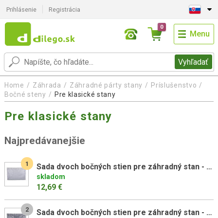
Prihlásenie
Registrácia
0
Menu
Vyhľadať
Home
Záhrada
Záhradné párty stany
Príslušenstvo
Bočné steny
Pre klasické stany
Pre klasické stany
Najpredávanejšie
1
Sada dvoch bočných stien pre záhradný stan - biela - bez okien
skladom
12,69 €
2
Sada dvoch bočných stien pre záhradný stan - bielo/modrá bez okien