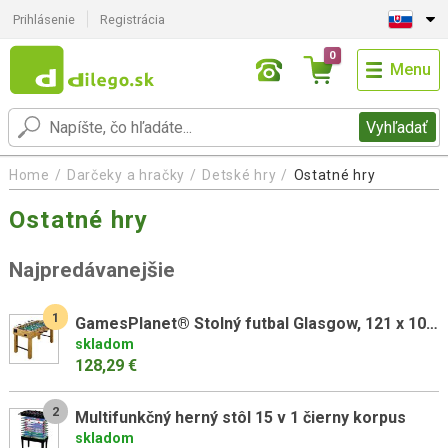
Prihlásenie
Registrácia
0
Menu
Vyhľadať
Home
Darčeky a hračky
Detské hry
Ostatné hry
Ostatné hry
Najpredávanejšie
1
GamesPlanet® Stolný futbal Glasgow, 121 x 101 x 79 cm, buk
skladom
128,29 €
2
Multifunkčný herný stôl 15 v 1 čierny korpus
skladom