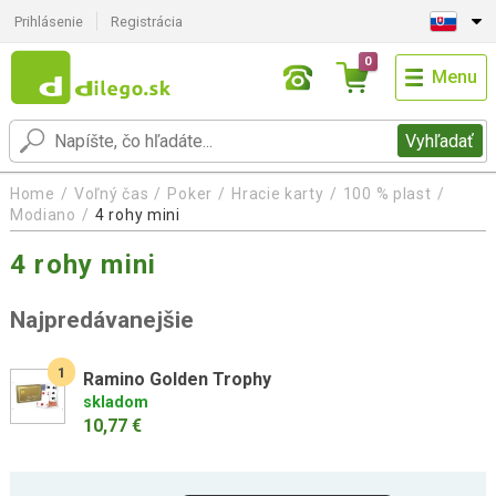
Prihlásenie
Registrácia
0
Menu
Vyhľadať
Home
Voľný čas
Poker
Hracie karty
100 % plast
Modiano
4 rohy mini
4 rohy mini
Najpredávanejšie
1
Ramino Golden Trophy
skladom
10,77 €