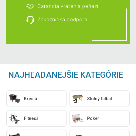
Garancia vrátenia peňazí
Zákaznícka podpora
NAJHĽADANEJŠIE KATEGÓRIE
Kreslá
Stolný futbal
Fitness
Poker