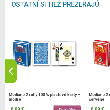
OSTATNÍ SI TIEŽ PREZERAJÚ
Modiano 2 rohy 100 % plastové karty –
Modiano 2 
modré
červené
8,09 €
8,09 €
Do košíka