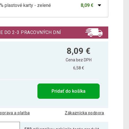
% plastové karty - zelené
8,09 €
% plastové karty – modré
8,09 €
E DO 2-3 PRACOVNÝCH DNÍ
 plastové karty - Hnědé
8,09 €
8,09 €
Cena bez DPH
6,58 €
 plastové karty - Oranžové
8,09 €
Pridať do košíka
 plastové karty - Světle modré
8,09 €
oprava a platba
Zákaznícka podpora
 plastové karty - Světle zelené
8,09 €