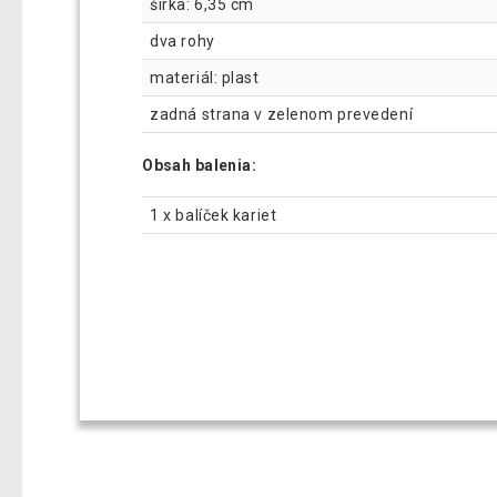
šírka: 6,35 cm
dva rohy
materiál: plast
zadná strana v zelenom prevedení
Obsah balenia:
1 x balíček kariet