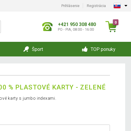
Prihlásenie
Registrácia
0
+421 950 308 480
PO - PIA, 08:00 - 16:00
Šport
TOP ponuky
00 % PLASTOVÉ KARTY - ZELENÉ
tové karty s jumbo indexami.