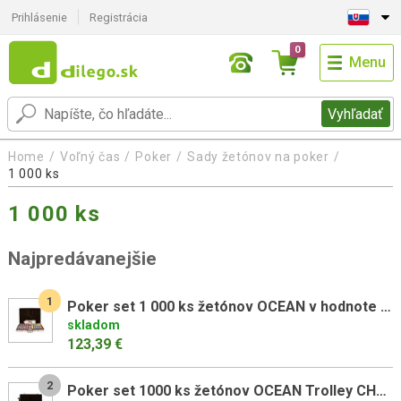
Prihlásenie
Registrácia
0
Menu
Vyhľadať
Home
Voľný čas
Poker
Sady žetónov na poker
1 000 ks
1 000 ks
Najpredávanejšie
1
Poker set 1 000 ks žetónov OCEAN v hodnote 5 - 1000
skladom
123,39 €
2
Poker set 1000 ks žetónov OCEAN Trolley CHAMPION CHIP