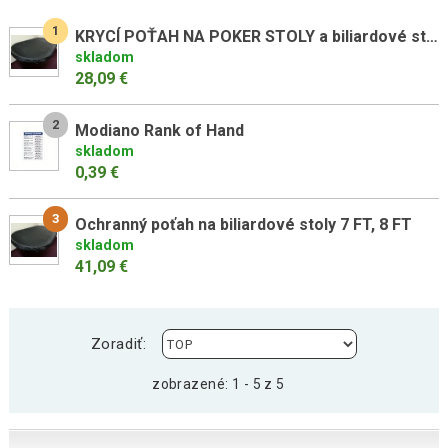
1
KRYCÍ POŤAH NA POKER STOLY a biliardové stoly 5FT, 6FT
skladom
28,09 €
2
Modiano Rank of Hand
skladom
0,39 €
3
Ochranný poťah na biliardové stoly 7 FT, 8 FT
skladom
41,09 €
Zoradiť:
zobrazené: 1 - 5 z 5