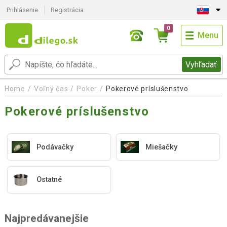
Prihlásenie
Registrácia
0
Menu
Vyhľadať
Home
Voľný čas
Poker
Pokerové príslušenstvo
Pokerové príslušenstvo
Podávačky
Miešačky
Ostatné
Najpredávanejšie