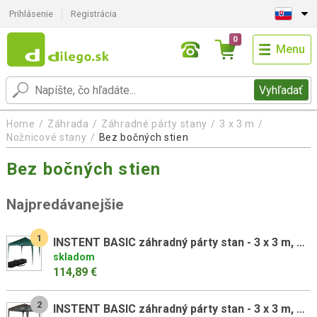
Prihlásenie
Registrácia
0
Menu
Vyhľadať
Home
Záhrada
Záhradné párty stany
3 x 3 m
Nožnicové stany
Bez bočných stien
Bez bočných stien
Najpredávanejšie
1
INSTENT BASIC záhradný párty stan - 3 x 3 m, zelený
skladom
114,89 €
2
INSTENT BASIC záhradný párty stan - 3 x 3 m, maskáčový