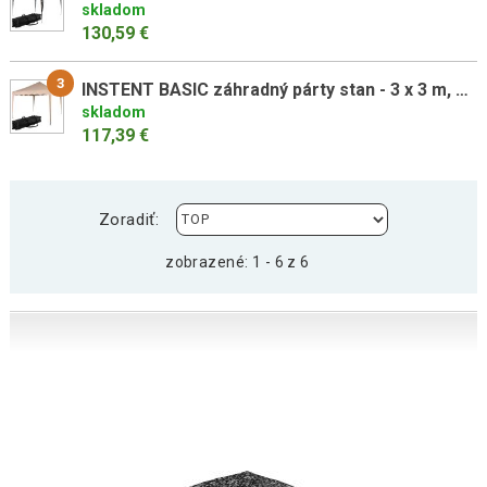
skladom
130,59 €
3
INSTENT BASIC záhradný párty stan - 3 x 3 m, béžový
skladom
117,39 €
Zoradiť:
zobrazené: 1 - 6 z 6