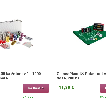
00 ks žetónov 1 - 1000
GamesPlanet® Poker set v
imate
dóze, 200 ks
11,89 €
Do košíka
skladom
skl