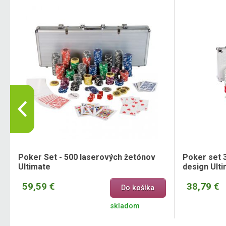
Poker Set - 500 laserových žetónov
Poker set 3
Ultimate
design Ult
59,59 €
38,79 €
Do košíka
skladom