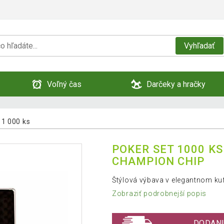
Vyhľadať
Voľný čas
Darčeky a hračky
1 000 ks
POKER SET 1000 K
CHAMPION CHIP
Štýlová výbava v elegantnom ku
Zobraziť podrobnejší popis
DODANI