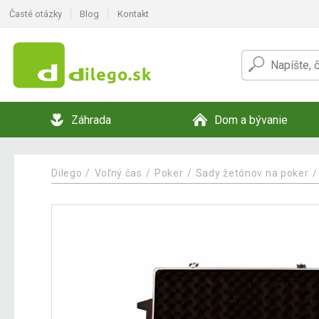
Časté otázky
Blog
Kontakt
Záhrada
Dom a bývanie
Dilego
Voľný čas
Poker
Sady žetónov na poker