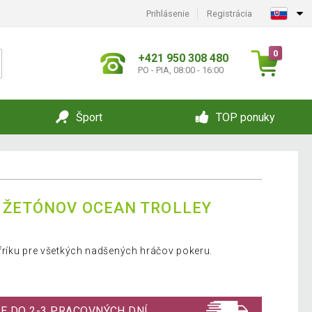
Prihlásenie
Registrácia
0
+421 950 308 480
PO - PIA, 08:00 - 16:00
Šport
TOP ponuky
S ŽETÓNOV OCEAN TROLLEY
fríku pre všetkých nadšených hráčov pokeru.
E DO 2-3 PRACOVNÝCH DNÍ