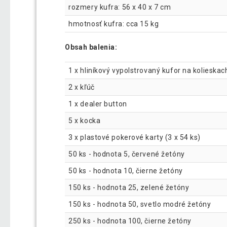
rozmery kufra: 56 x 40 x 7 cm
hmotnosť kufra: cca 15 kg
Obsah balenia:
1 x hliníkový vypolstrovaný kufor na kolies
2 x kľúč
1 x dealer button
5 x kocka
3 x plastové pokerové karty (3 x 54 ks)
50 ks - hodnota 5, červené žetóny
50 ks - hodnota 10, čierne žetóny
150 ks - hodnota 25, zelené žetóny
150 ks - hodnota 50, svetlo modré žetóny
250 ks - hodnota 100, čierne žetóny