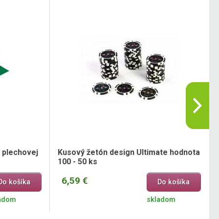
 plechovej
Kusový žetón design Ultimate hodnota
100 - 50 ks
6,59 €
Do košíka
Do košíka
adom
skladom