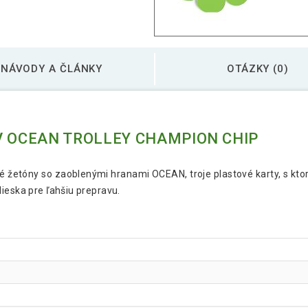
NÁVODY A ČLÁNKY
OTÁZKY (0)
V OCEAN TROLLEY CHAMPION CHIP
vé žetóny so zaoblenými hranami OCEAN, troje plastové karty, s kt
olieska pre ľahšiu prepravu.