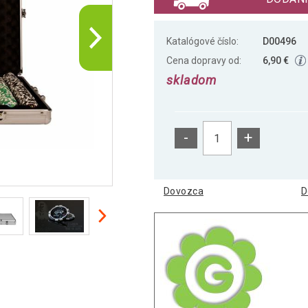
Katalógové číslo:
D00496
Cena dopravy od:
6,90 €
skladom
-
+
Dovozca
D