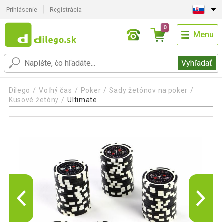
Prihlásenie
Registrácia
0
Menu
Vyhľadať
Dilego
Voľný čas
Poker
Sady žetónov na poker
Kusové žetóny
Ultimate