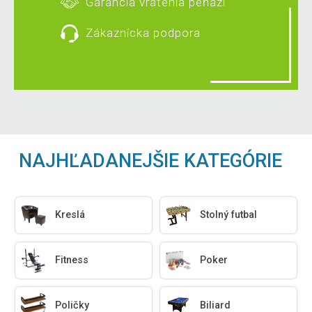
Garancia vrátenia peňazí
Zákaznícka podpora
NAJHĽADANEJŠIE KATEGÓRIE
Kreslá
Stolný futbal
Fitness
Poker
Poličky
Biliard