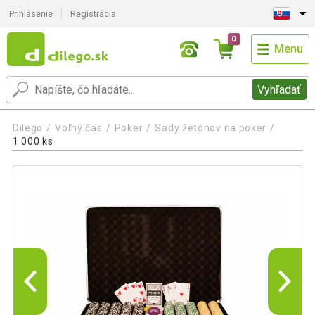
Prihlásenie
Registrácia
0
Menu
Vyhľadať
Dilego
Voľný čas
Poker
Sady žetónov na poker
1 000 ks