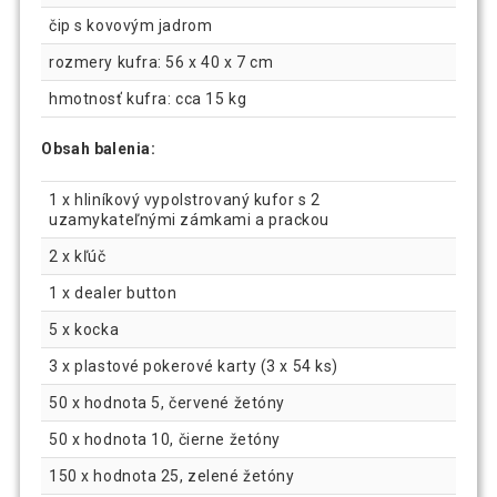
čip s kovovým jadrom
rozmery kufra: 56 x 40 x 7 cm
hmotnosť kufra: cca 15 kg
Obsah balenia:
1 x hliníkový vypolstrovaný kufor s 2
uzamykateľnými zámkami a prackou
2 x kľúč
1 x dealer button
5 x kocka
3 x plastové pokerové karty (3 x 54 ks)
50 x hodnota 5, červené žetóny
50 x hodnota 10, čierne žetóny
150 x hodnota 25, zelené žetóny