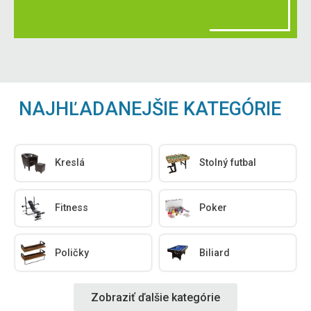
NAJHĽADANEJŠIE KATEGÓRIE
Kreslá
Stolný futbal
Fitness
Poker
Poličky
Biliard
Zobraziť ďalšie kategórie