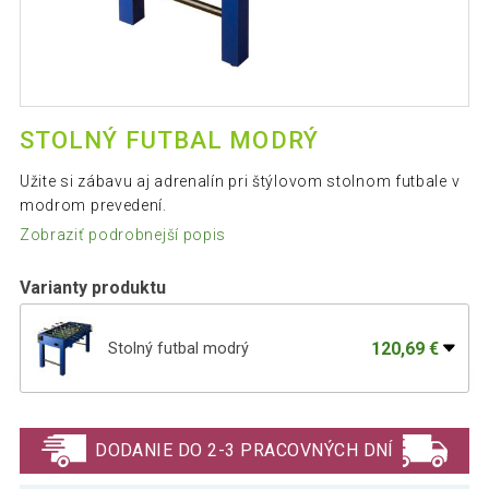
STOLNÝ FUTBAL MODRÝ
Užite si zábavu aj adrenalín pri štýlovom stolnom futbale v
modrom prevedení.
Zobraziť podrobnejší popis
Varianty produktu
120,69 €
Stolný futbal modrý
GamesPlanet® Stolný futbal Glasgow,
128,29 €
121 x 101 x 79 cm, buk
DODANIE DO 2-3 PRACOVNÝCH DNÍ