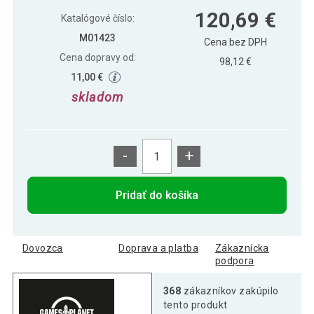
Stolný futbal čierny MDF 121 x 101 x 79
124,19 €
120,69 €
cm
Katalógové číslo:
M01423
Cena bez DPH
Cena dopravy od:
98,12 €
124,19 €
Stolný futbal - 121 x 101 x 79 cm
11,00 €
skladom
Stolný futbal Glasgow - 121 x 101 x 79
120,69 €
cm, biely
-
+
Pridať do košíka
Dovozca
Doprava a platba
Zákaznícka
podpora
368
zákazníkov zakúpilo
tento produkt