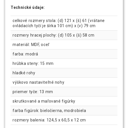
Technické údaje:
celkové rozmery stola: (d) 121 x (š) 61 (vrátane
ovládacích tyčí je šírka 101 cm) x (v) 79 cm
rozmery hracej plochy: (d) 105 x (š) 58 cm
materiál: MDF, oceľ
farba: modrá
hrúbka steny: 15 mm
hladké rohy
výškovo nastaviteľné nohy
priemer tyče: 13 mm
skrutkované a maľované figúrky
farba figúrok: bieločierna, modrobiela
rozmery balenia: 124,5 x 60,5 x 12 cm