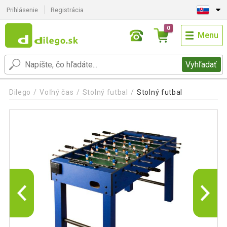
Prihlásenie
Registrácia
0
Menu
Vyhľadať
Dilego
Voľný čas
Stolný futbal
Stolný futbal