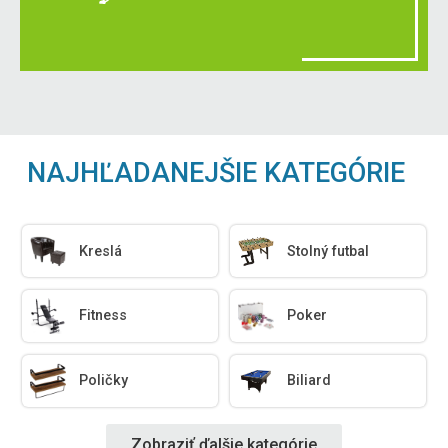
NAJHĽADANEJŠIE KATEGÓRIE
Kreslá
Stolný futbal
Fitness
Poker
Poličky
Biliard
Zobraziť ďalšie kategórie