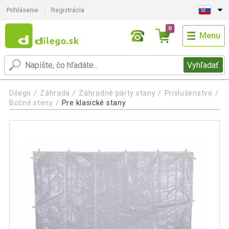
Prihlásenie
Registrácia
0
Menu
Vyhľadať
Dilego
Záhrada
Záhradné párty stany
Príslušenstvo
Bočné steny
Pre klasické stany