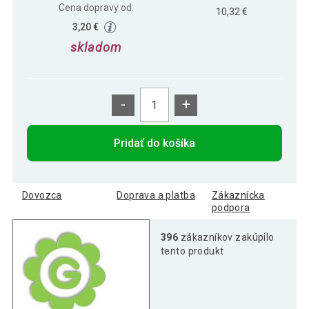
Cena dopravy od:
10,32 €
3,20 €
skladom
-
+
Pridať do košíka
Dovozca
Doprava a platba
Zákaznícka
podpora
396
zákazníkov zakúpilo
tento produkt