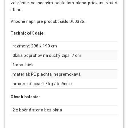
zabránite nechceným pohľadom alebo prievanu vnútri
stanu.
Vhodné napr. pre produkt číslo D00386.
Technické údaje:
rozmery: 298 x 190 cm
dĺžka popruhov na suchý zips: 7 cm
farba: biela
materiál: PE plachta, nepremokavá
hmotnosť: cca 0,7 kg / bočnica
Obsah balenia:
2 x bočná stena bez okna