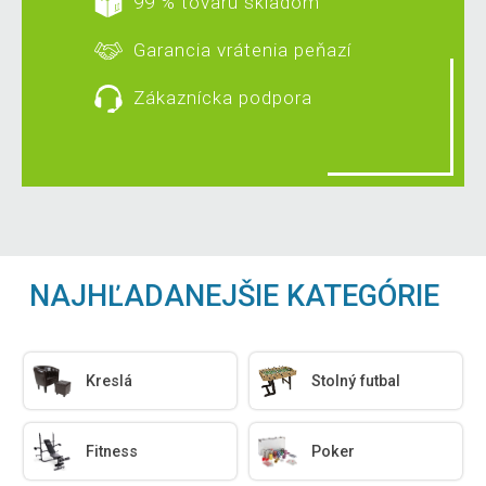
99 % tovaru skladom
Garancia vrátenia peňazí
Zákaznícka podpora
NAJHĽADANEJŠIE KATEGÓRIE
Kreslá
Stolný futbal
Fitness
Poker