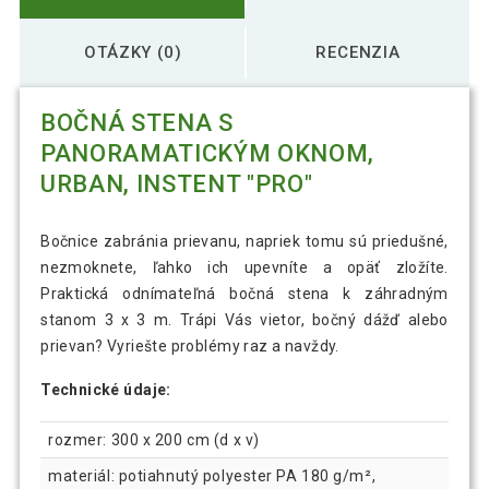
OTÁZKY (0)
RECENZIA
BOČNÁ STENA S
PANORAMATICKÝM OKNOM,
URBAN, INSTENT "PRO"
Bočnice zabránia prievanu, napriek tomu sú priedušné,
nezmoknete, ľahko ich upevníte a opäť zložíte.
Praktická odnímateľná bočná stena k záhradným
stanom 3 x 3 m. Trápi Vás vietor, bočný dážď alebo
prievan? Vyriešte problémy raz a navždy.
Technické údaje:
rozmer: 300 x 200 cm (d x v)
materiál: potiahnutý polyester PA 180 g/m²,