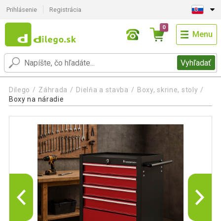
Prihlásenie
Registrácia
0
Menu
Vyhľadať
Dilego
Záhrada
Dielňa a stavba
Boxy, skrine, stoly
Boxy na náradie