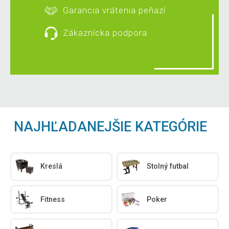
Garancia vrátenia peňazí
Zákaznícka podpora
NAJHĽADANEJŠIE KATEGÓRIE
Kreslá
Stolný futbal
Fitness
Poker