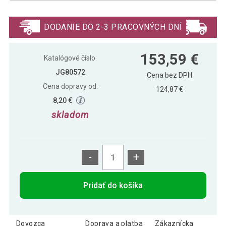
Pojazdná dielenská skriňa, 5 zásuviek,
191,09 €
615 x 330 x 1085 mm
DODANIE DO 2-3 PRACOVNÝCH DNÍ
TIMBERTECH vozík na kolieskach, 5
162,79 €
153,59 €
zásuviek s vložkami
Katalógové číslo:
JG80572
Cena bez DPH
Cena dopravy od:
TIMBERTECH vozík na náradie, 7
124,87 €
181,19 €
zásuviek s vložkami
8,20 €
skladom
-
+
Pridať do košíka
Dovozca
Doprava a platba
Zákaznícka