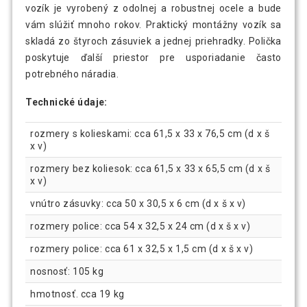
vozík je vyrobený z odolnej a robustnej ocele a bude
vám slúžiť mnoho rokov. Praktický montážny vozík sa
skladá zo štyroch zásuviek a jednej priehradky. Polička
poskytuje ďalší priestor pre usporiadanie často
potrebného náradia.
Technické údaje:
rozmery s kolieskami: cca 61,5 x 33 x 76,5 cm (d x š
x v)
rozmery bez koliesok: cca 61,5 x 33 x 65,5 cm (d x š
x v)
vnútro zásuvky: cca 50 x 30,5 x 6 cm (d x š x v)
rozmery police: cca 54 x 32,5 x 24 cm (d x š x v)
rozmery police: cca 61 x 32,5 x 1,5 cm (d x š x v)
nosnosť: 105 kg
hmotnosť. cca 19 kg