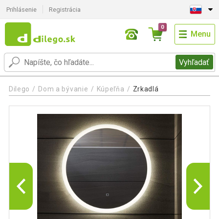
Prihlásenie
Registrácia
0
Menu
Vyhľadať
Dilego
Dom a bývanie
Kúpeľňa
Zrkadlá