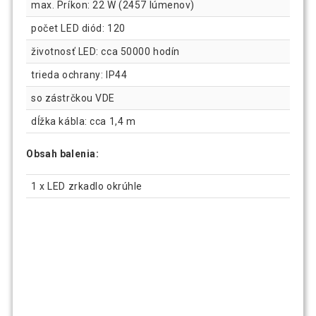
max. Príkon: 22 W (2457 lúmenov)
počet LED diód: 120
životnosť LED: cca 50000 hodín
trieda ochrany: IP44
so zástrčkou VDE
dĺžka kábla: cca 1,4 m
Obsah balenia:
1 x LED zrkadlo okrúhle