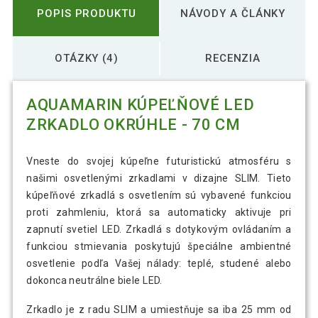
POPIS PRODUKTU
NÁVODY A ČLÁNKY
OTÁZKY (4)
RECENZIA
AQUAMARIN KÚPEĽŇOVÉ LED
ZRKADLO OKRÚHLE - 70 CM
Vneste do svojej kúpeľne futuristickú atmosféru s
našimi osvetlenými zrkadlami v dizajne SLIM. Tieto
kúpeľňové zrkadlá s osvetlením sú vybavené funkciou
proti zahmleniu, ktorá sa automaticky aktivuje pri
zapnutí svetiel LED. Zrkadlá s dotykovým ovládaním a
funkciou stmievania poskytujú špeciálne ambientné
osvetlenie podľa Vašej nálady: teplé, studené alebo
dokonca neutrálne biele LED.
Zrkadlo je z radu SLIM a umiestňuje sa iba 25 mm od