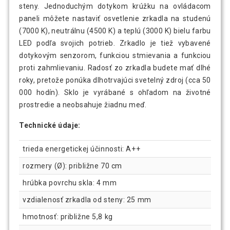
steny. Jednoduchým dotykom krúžku na ovládacom
paneli môžete nastaviť osvetlenie zrkadla na studenú
(7000 K), neutrálnu (4500 K) a teplú (3000 K) bielu farbu
LED podľa svojich potrieb. Zrkadlo je tiež vybavené
dotykovým senzorom, funkciou stmievania a funkciou
proti zahmlievaniu. Radosť zo zrkadla budete mať dlhé
roky, pretože ponúka dlhotrvajúci svetelný zdroj (cca 50
000 hodín). Sklo je vyrábané s ohľadom na životné
prostredie a neobsahuje žiadnu meď.
Technické údaje:
trieda energetickej účinnosti: A++
rozmery (Ø): približne 70 cm
hrúbka povrchu skla: 4 mm
vzdialenosť zrkadla od steny: 25 mm
hmotnosť: približne 5,8 kg