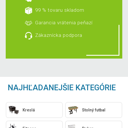
99 % tovaru skladom
Garancia vrátenia peňazí
Zákaznícka podpora
NAJHĽADANEJŠIE KATEGÓRIE
Kreslá
Stolný futbal