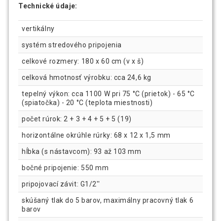
Technické údaje:
vertikálny
systém stredového pripojenia
celkové rozmery: 180 x 60 cm (v x š)
celková hmotnosť výrobku: cca 24,6 kg
tepelný výkon: cca 1100 W pri 75 °C (prietok) - 65 °C
(spiatočka) - 20 °C (teplota miestnosti)
počet rúrok: 2 + 3 + 4 + 5 + 5 (19)
horizontálne okrúhle rúrky: 68 x 12 x 1,5 mm
hĺbka (s nástavcom): 93 až 103 mm
bočné pripojenie: 550 mm
pripojovací závit: G1/2''
skúšaný tlak do 5 barov, maximálny pracovný tlak 6
barov