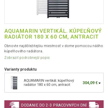
AQUAMARIN VERTIKÁL. KÚPEĽŇOVÝ
RADIÁTOR 180 X 60 CM, ANTRACIT
Obnovte najdôležitejšiu miestnosť v dome pomocou nášho
kúpeľňového radiátora.
Zobraziť podrobnejší popis
Varianty produktu
AQUAMARIN vertikál. kúpeľňový
304,09 €
radiátor 180 x 60 cm, antracit
AQUAMARIN vertikálny kúpeľňový
295,09 €
radiátor 180 x 60 cm, biely
DODANIE DO 2-3 PRACOVNÝCH DNÍ