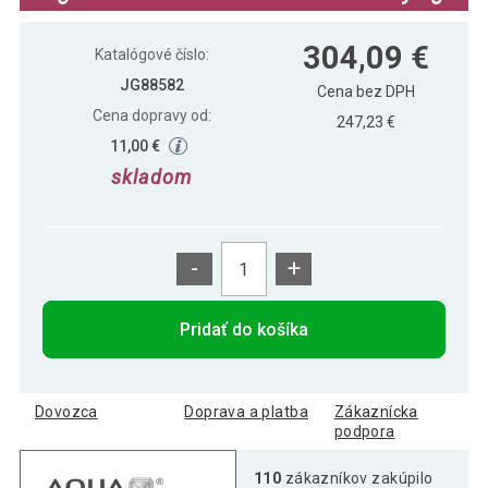
304,09 €
Katalógové číslo:
JG88582
Cena bez DPH
Cena dopravy od:
247,23 €
11,00 €
skladom
-
+
Pridať do košíka
Dovozca
Doprava a platba
Zákaznícka
podpora
110
zákazníkov zakúpilo