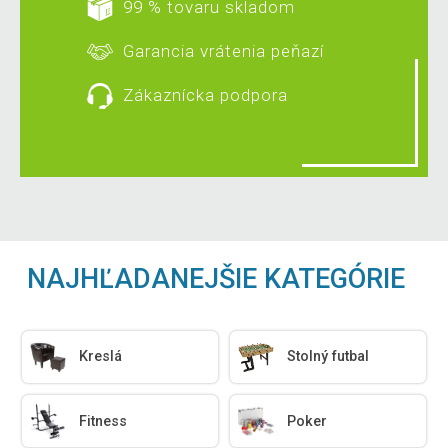
99 % tovaru skladom
Garancia vrátenia peňazí
Zákaznícka podpora
NAJHĽADANEJŠIE KATEGÓRIE
Kreslá
Stolný futbal
Fitness
Poker