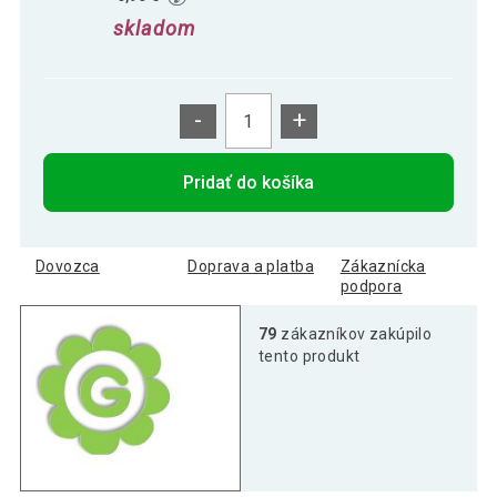
skladom
-
+
Pridať do košíka
Dovozca
Doprava a platba
Zákaznícka
podpora
79
zákazníkov zakúpilo
tento produkt