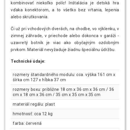
kombinovať niekoľko políc! Inštalácia je detská hra
vďaka konektorom, a to všetko bez vŕtania, lepenia
alebo skrutkovania.
Či už pri vchodových dverách, na chodbe, vo výklenku, v
zimnej záhrade, v priechode alebo dokonca v garáži -
uzavretý botník je viac ako obyčajným ozdobným
prvkom. Materiál nevyžaduje žiadnu špeciálnu údržbu.
Technické údaje:
rozmery štandardného modulu: cca. výška 161 cm x
šírka cm 127 x hĺbka 37 cm
rozmery boxu: približne 18 cm x 36 cm x 36 cm / 36
cm x 18 cm x 36 cm / 35 cm x 35 cm x 35 cm
materiál regálu: plast
hmotnosť: cca 12 kg
farba: červená