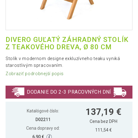
DIVERO GUĽATÝ ZÁHRADNÝ STOLÍK
Z TEAKOVÉHO DREVA, Ø 80 CM
Stolík v modernom designe exkluzívneho teaku vyniká
starostlivým spracovaním.
Zobraziť podrobnejší popis
DODANIE DO 2-3 PRACOVNÝCH DNÍ
137,19 €
Katalógové číslo:
D02211
Cena bez DPH
Cena dopravy od:
111,54 €
6,90 €