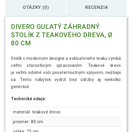
OTÁZKY (0)
RECENZIA
DIVERO GUĽATÝ ZÁHRADNÝ
STOLÍK Z TEAKOVÉHO DREVA, Ø
80 CM
Stolík v modernom designe z exkluzívneho teaku vyniká
veľmi starostlivým spracovaním. Teakové drevo
je veľmi odolné voči poveternostným vplyvom, neštiepi
sa. Tento nábytok vydrží bez údržby aj niekoľko
generácií.
Technické údaje:
materiál: teakové drevo
priemer: 80 cm
výška: 75 cm