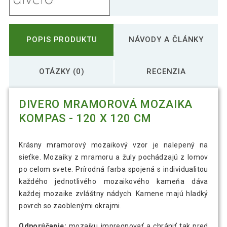
POPIS PRODUKTU
NÁVODY A ČLÁNKY
OTÁZKY (0)
RECENZIA
DIVERO MRAMOROVÁ MOZAIKA
KOMPAS - 120 X 120 CM
Krásny mramorový mozaikový vzor je nalepený na
sieťke. Mozaiky z mramoru a žuly pochádzajú z lomov
po celom svete. Prírodná farba spojená s individualitou
každého jednotlivého mozaikového kameňa dáva
každej mozaike zvláštny nádych. Kamene majú hladký
povrch so zaoblenými okrajmi.
Odporúčanie:
mozaiku impregnovať a chrániť tak pred