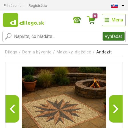
Prihlásenie
Registrácia
0
Menu
Vyhľadať
Dilego
Dom a bývanie
Mozaiky, dlaždice
Andezit