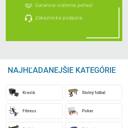
Garancia vrátenia peňazí
Zákaznícka podpora
NAJHĽADANEJŠIE KATEGÓRIE
Kreslá
Stolný futbal
Fitness
Poker