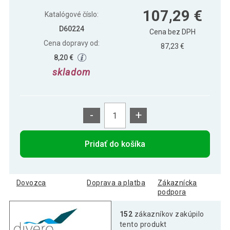
Mramorová mozaika - motív slnka
107,29 €
107,29 €
obklady 120 x 120 cm
Katalógové číslo:
D60224
Cena bez DPH
Cena dopravy od:
87,23 €
8,20 €
skladom
-
+
Pridať do košíka
Dovozca
Doprava a platba
Zákaznícka
podpora
152
zákazníkov zakúpilo
tento produkt