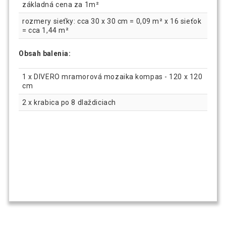
základná cena za 1m²
rozmery sieťky: cca 30 x 30 cm = 0,09 m² x 16 sieťok
= cca 1,44 m²
Obsah balenia:
1 x DIVERO mramorová mozaika kompas - 120 x 120
cm
2 x krabica po 8 dlaždiciach