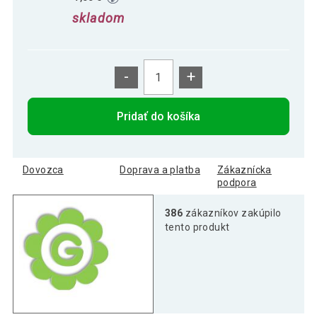
skladom
-
+
Pridať do košíka
Dovozca
Doprava a platba
Zákaznícka
podpora
386
zákazníkov zakúpilo
tento produkt