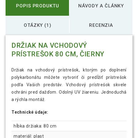
POPIS PRODUKTU
NÁVODY A ČLÁNKY
OTÁZKY (1)
RECENZIA
DRŽIAK NA VCHODOVÝ
PRÍSTREŠOK 80 CM, ČIERNY
Držiak na vchodový prístrešok, ktorým po doplnení
polykarbonátu môžete vytvoriť či predĺžiť prístrešok
podľa Vašich predstáv. Vchodový prístrešok skvele
ochráni pred dažďom. Odolný UV žiareniu. Jednoduchá
a rýchla montáž.
Technické údaje:
hĺbka držiaka: 80 cm
materiál: plast