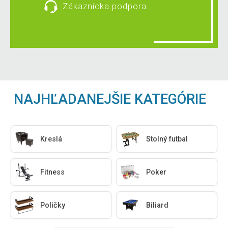
Zákaznícka podpora
NAJHĽADANEJŠIE KATEGÓRIE
Kreslá
Stolný futbal
Fitness
Poker
Poličky
Biliard