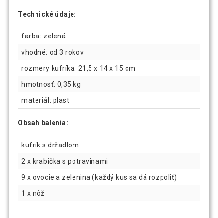
Technické údaje:
farba: zelená
vhodné: od 3 rokov
rozmery kufríka: 21,5 x 14 x 15 cm
hmotnosť: 0,35 kg
materiál: plast
Obsah balenia:
kufrík s držadlom
2 x krabička s potravinami
9 x ovocie a zelenina (každý kus sa dá rozpoliť)
1 x nôž