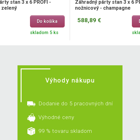
rty stan 3 x 6 PROFI -
Záhradný párty stan 3 x 6 P
 zelený
nožnicový - champagne
588,89 €
Do košíka
skladom 5 ks
skl
Výhody nákupu
Dodanie do 5 pracovných dní
Výhodné ceny
99 % tovaru skladom