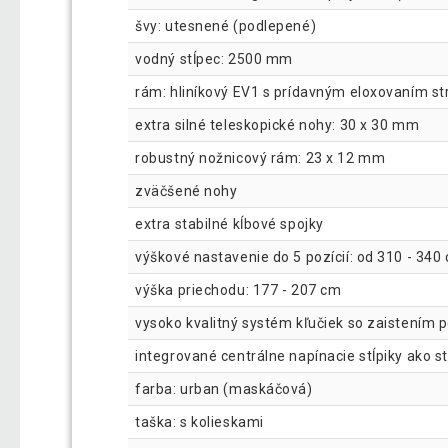
švy: utesnené (podlepené)
vodný stĺpec: 2500 mm
rám: hliníkový EV1 s prídavným eloxovaním stri
extra silné teleskopické nohy: 30 x 30 mm
robustný nožnicový rám: 23 x 12 mm
zväčšené nohy
extra stabilné kĺbové spojky
výškové nastavenie do 5 pozícií: od 310 - 340
výška priechodu: 177 - 207 cm
vysoko kvalitný systém kľučiek so zaistením
integrované centrálne napínacie stĺpiky ako st
farba: urban (maskáčová)
taška: s kolieskami