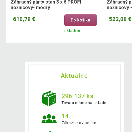
Záhradný párty stan 3 x 6 PROFI -
Záhradný pá
nožnicový- modrý
nožnicový -
610,79 €
522,09 €
Do košíka
skladom
Aktuálne
296 137 ks
Tovaru máme na sklade
14
Zákazníkov online