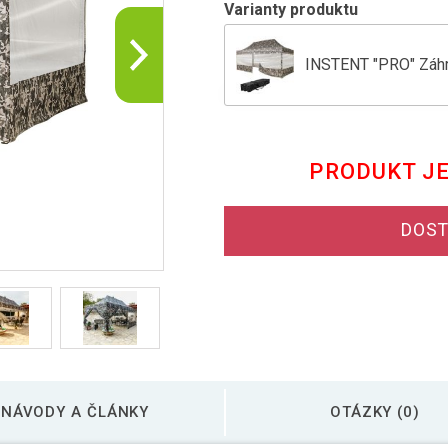
Varianty produktu
INSTENT "PRO" Záhra
Záhradný párty stan
PRODUKT J
Záhradný párty stan 
DOST
Záhradný párty stan
Záhradný párty stan 
NÁVODY A ČLÁNKY
OTÁZKY (0)