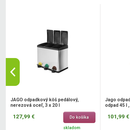
7
JAGO odpadkový kôš pedálový,
Jago odpad
nerezová oceľ, 3 x 20 l
odpad 45 l 
127,99 €
101,99 €
Do košíka
skladom