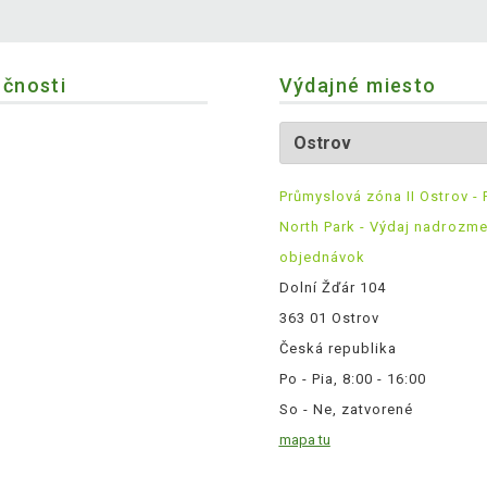
očnosti
Výdajné miesto
Průmyslová zóna II Ostrov - 
North Park - Výdaj nadrozm
objednávok
Dolní Žďár 104
363 01 Ostrov
Česká republika
Po - Pia, 8:00 - 16:00
So - Ne, zatvorené
mapa tu