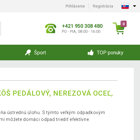
Prihlásenie
Registrácia
0
+421 950 308 480
PO - PIA, 08:00 - 16:00
Šport
TOP ponuky
ÔŠ PEDÁLOVÝ, NEREZOVÁ OCEĽ,
hyňa ústrednú úlohu. S týmto veľkým odpadkovým
i môžete domáci odpad triediť efektívne.