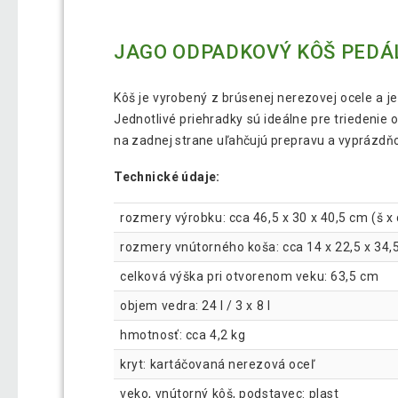
JAGO ODPADKOVÝ KÔŠ PEDÁL
Kôš je vyrobený z brúsenej nerezovej ocele a 
Jednotlivé priehradky sú ideálne pre triedeni
na zadnej strane uľahčujú prepravu a vyprázdň
Technické údaje:
rozmery výrobku: cca 46,5 x 30 x 40,5 cm (š x 
rozmery vnútorného koša: cca 14 x 22,5 x 34,5 
celková výška pri otvorenom veku: 63,5 cm
objem vedra: 24 l / 3 x 8 l
hmotnosť: cca 4,2 kg
kryt: kartáčovaná nerezová oceľ
veko, vnútorný kôš, podstavec: plast