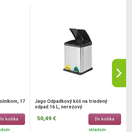
olníkom, 17
Jago Odpadkový kôš na triedený
odpad 16 L, nerezový
50,49 €
Do košíka
Do košíka
adom
skladom