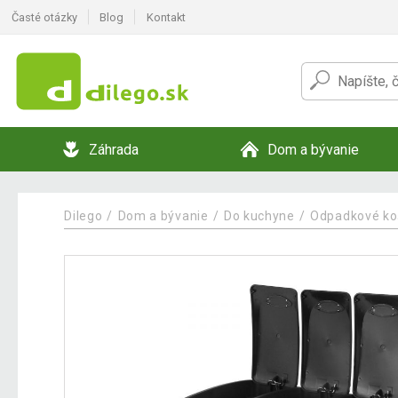
Časté otázky
Blog
Kontakt
Záhrada
Dom a bývanie
Dilego
Dom a bývanie
Do kuchyne
Odpadkové ko