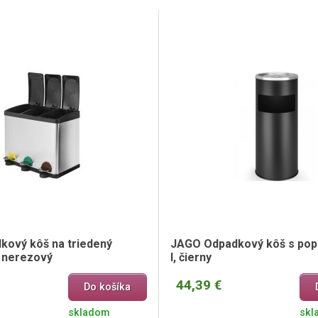
kový kôš na triedený
JAGO Odpadkový kôš s pop
, nerezový
l, čierny
44,39 €
Do košíka
skladom
skl