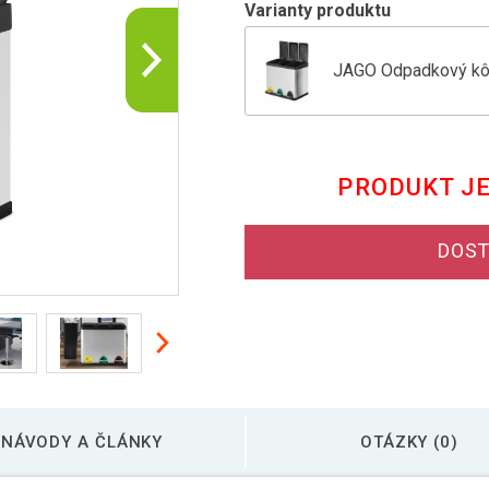
Varianty produktu
JAGO Odpadkový kôš 
Jago Odpadkový kôš 
PRODUKT J
Jago odpadkový kôš 
DOST
JAGO odpadkový kôš 
NÁVODY A ČLÁNKY
OTÁZKY (0)