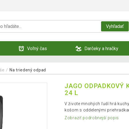
Vyhľadať
Voľný čas
Darčeky a hračky
še
Na triedený odpad
JAGO ODPADKOVÝ K
24 L
V živote mnohých ľudí hrá kuc
košom s oddelenými priehradkam
Zobraziť podrobnejší popis