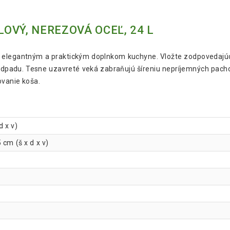
OVÝ, NEREZOVÁ OCEĽ, 24 L
je elegantným a praktickým doplnkom kuchyne. Vložte zodpovedajúc
e odpadu. Tesne uzavreté veká zabraňujú šíreniu nepríjemných pach
ovanie koša.
d x v)
cm (š x d x v)