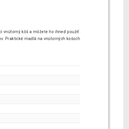
i vnútorný kôš a môžete ho ihneď použiť.
ov. Praktické madlá na vnútorných košoch