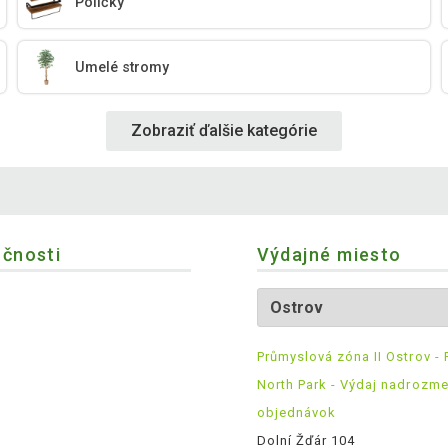
Poličky
Umelé stromy
Zobraziť ďalšie kategórie
očnosti
Výdajné miesto
Průmyslová zóna II Ostrov - 
North Park - Výdaj nadrozm
objednávok
Dolní Žďár 104