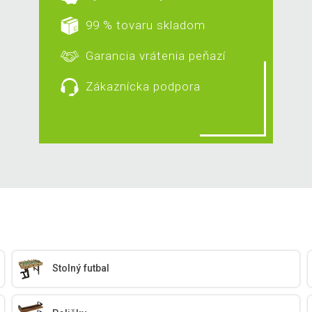
99 % tovaru skladom
Garancia vrátenia peňazí
Zákaznícka podpora
Stolný futbal