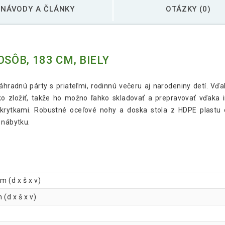
NÁVODY A ČLÁNKY
OTÁZKY (0)
SÔB, 183 CM, BIELY
záhradnú párty s priateľmi, rodinnú večeru aj narodeniny detí. Vďa
ko zložiť, takže ho možno ľahko skladovať a prepravovať vďaka i
 krytkami. Robustné oceľové nohy a doska stola z HDPE plastu 
 nábytku.
m (d x š x v)
 (d x š x v)