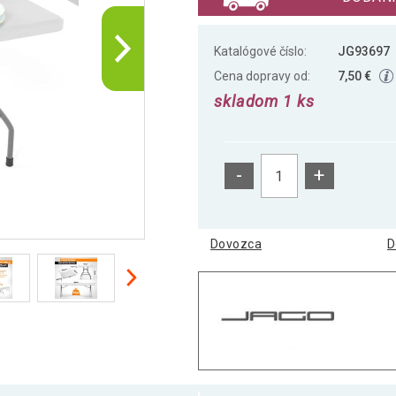
Katalógové číslo:
JG93697
Cena dopravy od:
7,50 €
skladom 1 ks
-
+
Dovozca
D