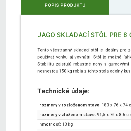
POPIS PRODUKTU
JAGO SKLADACÍ STÔL PRE 8 O
Tento všestranný skladací stôl je ideálny pre 
používať vonku aj vovnútri. Stôl je možné ľah
Stabilitu zaisťujú robustné nohy s gumovými
nosnosťou 150 kg robia z tohto stola odolný kus
Technické údaje:
rozmery v rozloženom stave:
183 x 76 x 74 c
rozmery v zloženom stave:
91,5 x 76 x 8,6 cm
hmotnosť:
13 kg