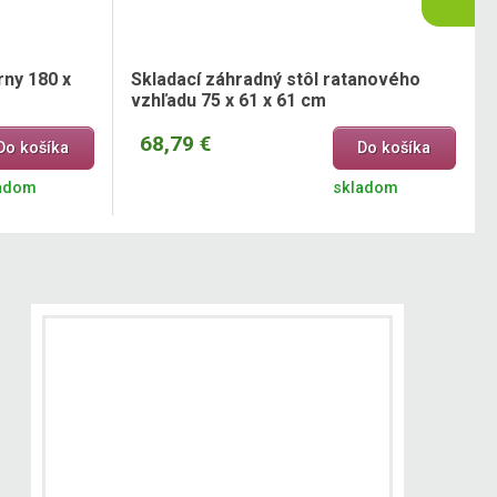
rny 180 x
Skladací záhradný stôl ratanového
vzhľadu 75 x 61 x 61 cm
68,79 €
Do košíka
Do košíka
adom
skladom