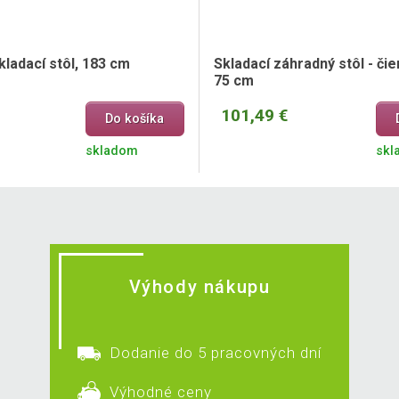
ladací stôl, 183 cm
Skladací záhradný stôl - čie
75 cm
101,49 €
Do košíka
skladom
skl
Výhody nákupu
Dodanie do 5 pracovných dní
Výhodné ceny