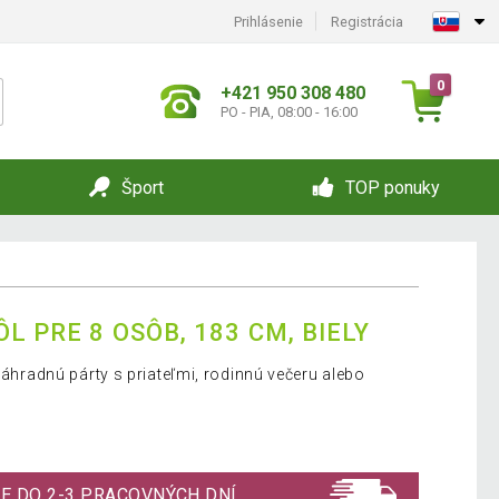
Prihlásenie
Registrácia
0
+421 950 308 480
PO - PIA, 08:00 - 16:00
Šport
TOP ponuky
L PRE 8 OSÔB, 183 CM, BIELY
 záhradnú párty s priateľmi, rodinnú večeru alebo
E DO 2-3 PRACOVNÝCH DNÍ