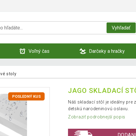
Vyhľadať
Voľný čas
Darčeky a hračky
vé stoly
JAGO SKLADACÍ STÔ
POSLEDNÝ KUS
Náš skladací stôl je ideálny pre
detskú narodeninovú oslavu.
Zobraziť podrobnejší popis
DODANI