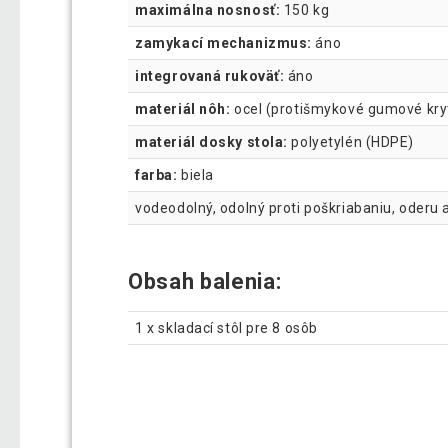
maximálna nosnosť:
150 kg
zamykací mechanizmus:
áno
integrovaná rukoväť:
áno
materiál nôh:
ocel (protišmykové gumové kry
materiál dosky stola:
polyetylén (HDPE)
farba:
biela
vodeodolný, odolný proti poškriabaniu, oderu a
Obsah balenia:
1 x skladací stôl pre 8 osôb