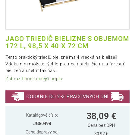
JAGO TRIEDIČ BIELIZNE S OBJEMOM
172 L, 98,5 X 40 X 72 CM
Tento praktický triedič bielizne má 4 vrecká na bielizeň.
Vďaka nim môžete rýchlo pretriediť bielu, čiernu a farebnú
bielizeň a ušetriť tak čas.
Zobraziť podrobnejší popis
DODANIE DO 2-3 PRACOVNÝCH DNÍ
38,09 €
Katalógové číslo:
JG80498
Cena bez DPH
Cena dopravy od:
30,97 €