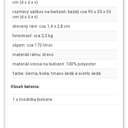
cm (d x š x v)
rozmery sáčkov na bielizeň: každý cca 95 x 33 x 55
cm (d x š x v)
drevený rám: cca 1,4 x 2,8 cm
hmotnosť: cca 2,2 kg
objem: cca 172 litrov
materiál rámu: drevo
materiál vrecia na bielizeň: 100% polyester
farba: čierna, biela, tmavo šedá a svetlo šedá
Obsah balenia:
1 x triedička bielizne