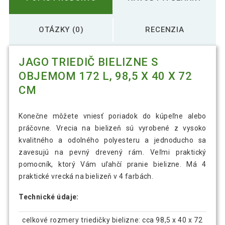
OTÁZKY (0)
RECENZIA
JAGO TRIEDIČ BIELIZNE S
OBJEMOM 172 L, 98,5 X 40 X 72
CM
Konečne môžete vniesť poriadok do kúpeľne alebo
práčovne. Vrecia na bielizeň sú vyrobené z vysoko
kvalitného a odolného polyesteru a jednoducho sa
zavesujú na pevný drevený rám. Veľmi praktický
pomocník, ktorý Vám uľahčí pranie bielizne. Má 4
praktické vrecká na bielizeň v 4 farbách.
Technické údaje:
celkové rozmery triedičky bielizne: cca 98,5 x 40 x 72