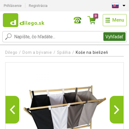
Prihlásenie
Registrácia
0
Menu
Vyhľadať
Dilego
Dom a bývanie
Spálňa
Koše na bielizeň