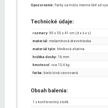
Upozornenie:
Farby sa môžu mierne líšiť od vy
Technické údaje:
rozmery:
90 x 50 x 41 cm (d x š x v)
materiál:
melamínová drevotrieska
materiál tyče:
hliníková zliatina
hrúbka dosky:
16 mm
hmotnosť:
cca 15,4 kg
farba:
bielo/sivá vzorovaná
Obsah balenia:
1 x konferenčný stolík