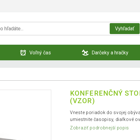
Vyhľadať
Voľný čas
Darčeky a hračky
KONFERENČNÝ STOLÍ
(VZOR)
Vneste poriadok do svojej obývač
umiestnite časopisy, diaľkové ov
Zobraziť podrobnejší popis