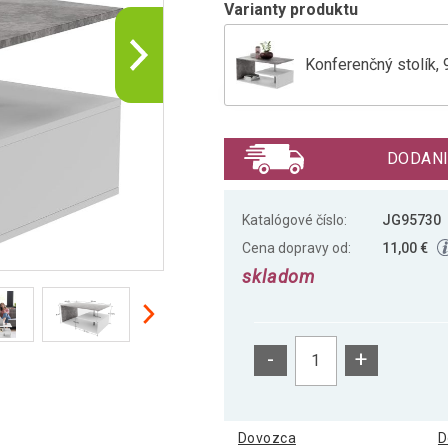
Varianty produktu
Konferenčný stolík, 
Konferenčný stolík, 
DODANI
Konferenčný stolík, 
Katalógové číslo:
JG95730
Cena dopravy od:
11,00 €
skladom
-
+
Dovozca
D