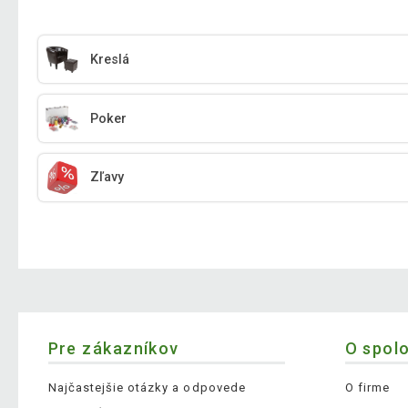
Kreslá
Poker
Zľavy
Pre zákazníkov
O spol
Najčastejšie otázky a odpovede
O firme