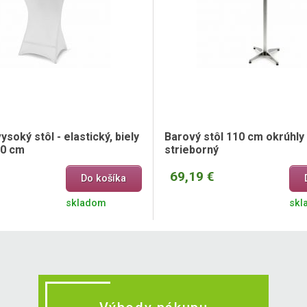
ysoký stôl - elastický, biely
Barový stôl 110 cm okrúhly 
10 cm
strieborný
69,19 €
Do košíka
skladom
skl