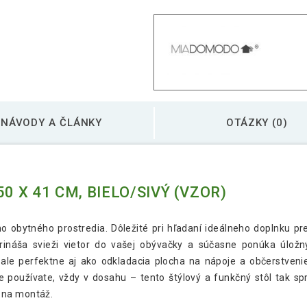
NÁVODY A ČLÁNKY
OTÁZKY (0)
0 X 41 CM, BIELO/SIVÝ (VZOR)
o obytného prostredia. Dôležité pri hľadaní ideálneho doplnku p
prináša svieži vietor do vašej obývačky a súčasne ponúka úlož
ale perfektne aj ako odkladacia plocha na nápoje a občerstvenie
 používate, vždy v dosahu – tento štýlový a funkčný stôl tak sp
 na montáž.