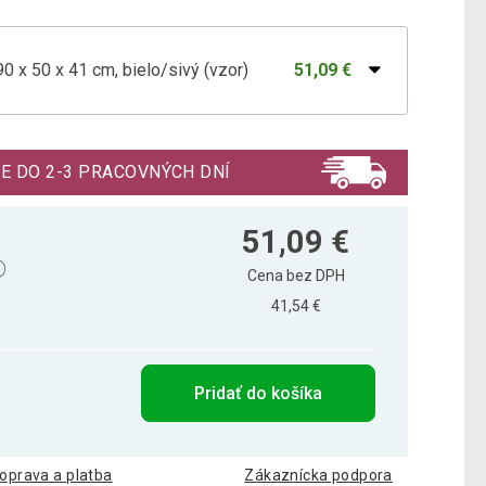
90 x 50 x 41 cm, bielo/sivý (vzor)
51,09 €
90 x 50 x 41 cm, bielo/hnedá
51,09 €
E DO 2-3 PRACOVNÝCH DNÍ
90 x 50 x 41 cm, bielo/tmavo sivý
51,09 €
51,09 €
Cena bez DPH
41,54 €
Pridať do košíka
oprava a platba
Zákaznícka podpora