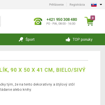
Prihlásenie
Registrácia
0
+421 950 308 480
PO - PIA, 08:00 - 16:00
Šport
TOP ponuky
K, 90 X 50 X 41 CM, BIELO/SIVÝ
ky tým, že na tento dekoratívny a štýlový stôl
ládanie alebo knihy.