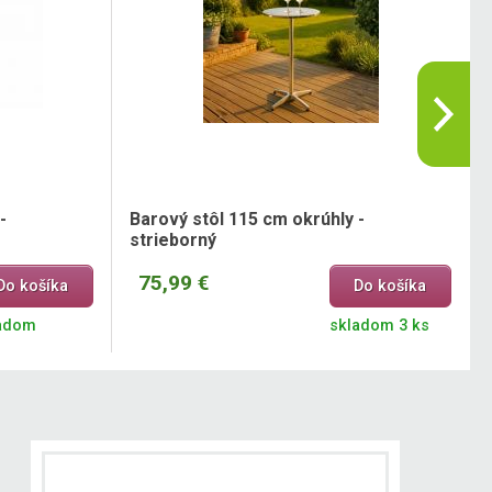
-
Barový stôl 115 cm okrúhly -
strieborný
75,99 €
Do košíka
Do košíka
adom
skladom 3 ks