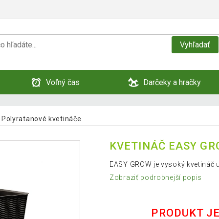
Vyhľadať
Voľný čas
Darčeky a hračky
Polyratanové kvetináče
KVETINÁČ EASY GR
EASY GROW je vysoký kvetináč 
Zobraziť podrobnejší popis
PRODUKT J