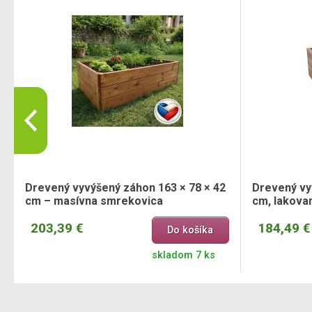
Drevený vyvýšený záhon 163 × 78 × 42
Drevený vy
cm – masívna smrekovica
cm, lakova
203,39 €
184,49 €
Do košíka
skladom 7 ks