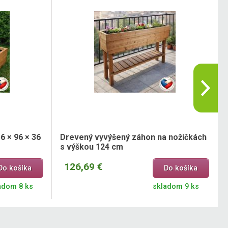
 × 96 × 36
Drevený vyvýšený záhon na nožičkách
s výškou 124 cm
126,69 €
Do košíka
Do košíka
adom 8 ks
skladom 9 ks