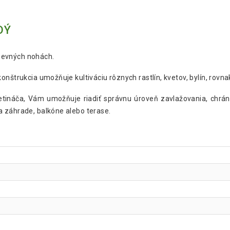
DÝ
pevných nohách.
nštrukcia umožňuje kultiváciu rôznych rastlín, kvetov, bylín, rovna
etináča, Vám umožňuje riadiť správnu úroveň zavlažovania, chrán
 záhrade, balkóne alebo terase.