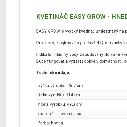
KVETINÁČ EASY GROW - HNE
EASY GROW je vysoký kvetináč umiestnený na 
Praktická, zaujímavá a predovšetkým trvanlivá ko
Indikátor hladiny vody zabudovaný do vane kv
Bude fungovať a vyzerať dobre v domácnosti, na
Technické údaje:
výška výrobku: 75,7 cm
šírka výrobku: 114 cm
hĺbka výrobku: 49,3 cm
materiál: lisovaný plast
farba: hnedá