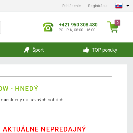
Prihlásenie
Registrácia
0
+421 950 308 480
PO - PIA, 08:00 - 16:00
Šport
TOP ponuky
OW - HNEDÝ
umiestnený na pevných nohách.
E AKTUÁLNE NEPREDAJNÝ