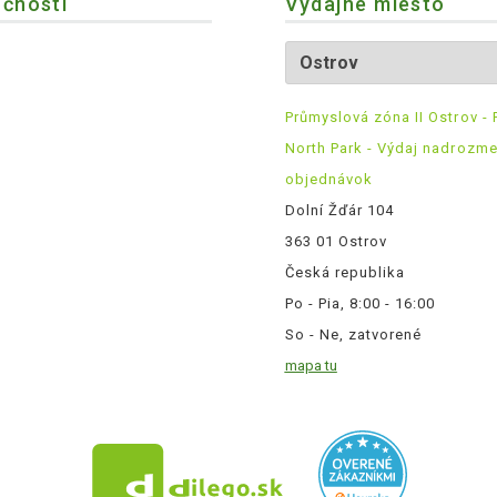
očnosti
Výdajné miesto
Průmyslová zóna II Ostrov - 
North Park - Výdaj nadrozm
objednávok
Dolní Žďár 104
363 01 Ostrov
Česká republika
Po - Pia, 8:00 - 16:00
So - Ne, zatvorené
mapa tu