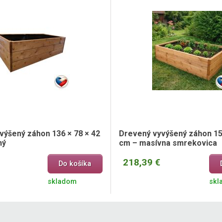
výšený záhon 136 × 78 × 42
Drevený vyvýšený záhon 156
ný
cm – masívna smrekovica
218,39 €
Do košíka
skladom
skl