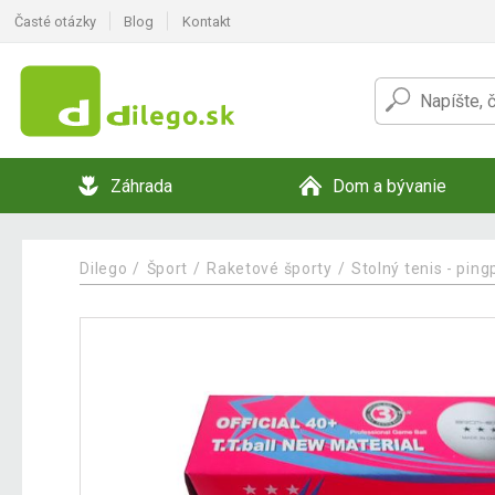
Časté otázky
Blog
Kontakt
Záhrada
Dom a bývanie
Dilego
Šport
Raketové športy
Stolný tenis - pin