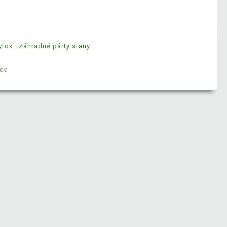
ytok
Záhradné párty stany
ov