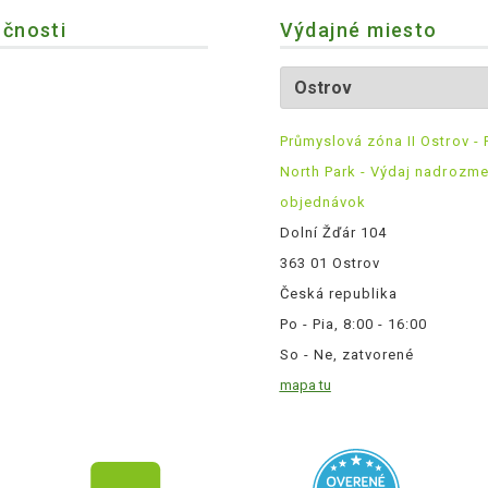
očnosti
Výdajné miesto
Průmyslová zóna II Ostrov - 
North Park - Výdaj nadrozm
objednávok
Dolní Žďár 104
363 01 Ostrov
Česká republika
Po - Pia, 8:00 - 16:00
So - Ne, zatvorené
mapa tu