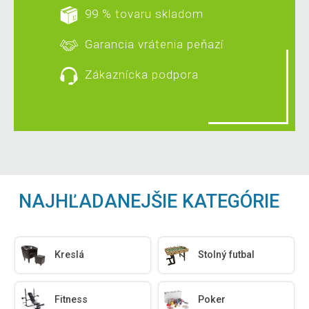
99 % tovaru skladom
Garancia vrátenia peňazí
Zákaznícka podpora
NAJHĽADANEJŠIE KATEGÓRIE
Kreslá
Stolný futbal
Fitness
Poker