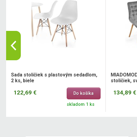
Sada stoličiek s plastovým sedadlom,
MIADOMODO 
2 ks, biele
stoličiek, s
122,69 €
134,89 €
Do košíka
skladom 1 ks