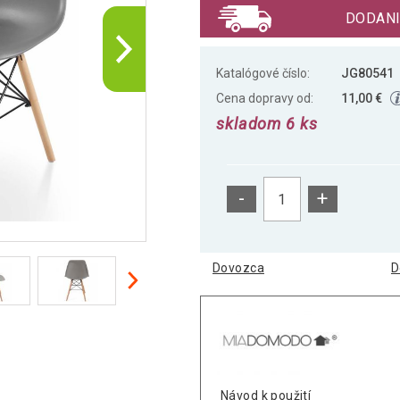
DODANI
Katalógové číslo:
JG80541
Cena dopravy od:
11,00 €
skladom 6 ks
-
+
Dovozca
D
Návod k použití