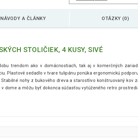
NÁVODY A ČLÁNKY
OTÁZKY (0)
ÝCH STOLIČIEK, 4 KUSY, SIVÉ
dobu trendom ako v domácnostiach, tak aj v komerčných zariade
u. Plastové sedadlo v tvare tulipánu ponúka ergonomickú podporu a
 Stabilné nohy z bukového dreva a starostlivo konštruovaný kov zai
 v dome a môžu byť dokonca súčasťou vytúženého retro prostredia