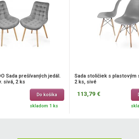
Sada prešívaných jedál.
Sada stoličiek s plastovým
v. sivá, 2 ks
2 ks, sivé
113,79 €
Do košíka
skladom 1 ks
skl