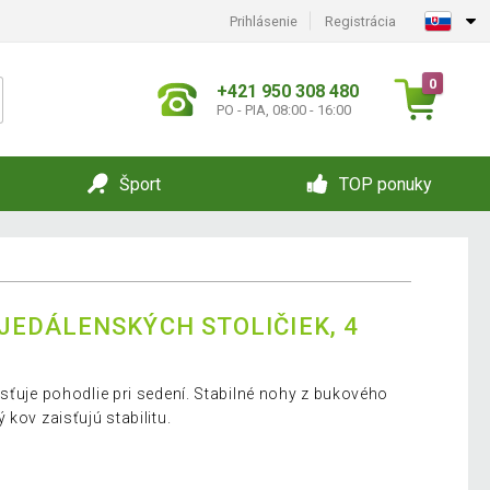
Prihlásenie
Registrácia
0
+421 950 308 480
PO - PIA, 08:00 - 16:00
Šport
TOP ponuky
EDÁLENSKÝCH STOLIČIEK, 4
sťuje pohodlie pri sedení. Stabilné nohy z bukového
 kov zaisťujú stabilitu.