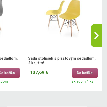
 sedadlom,
Sada stoličiek s plastovým sedadlom,
2 ks, žlté
137,69 €
Do košíka
Do košíka
adom
skladom 1 ks