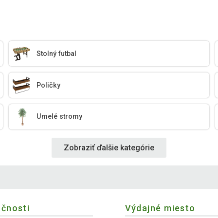
Stolný futbal
Poličky
Umelé stromy
Zobraziť ďalšie kategórie
očnosti
Výdajné miesto