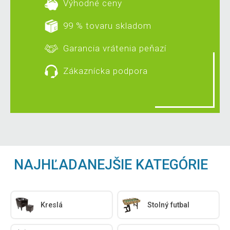
Výhodné ceny
99 % tovaru skladom
Garancia vrátenia peňazí
Zákaznícka podpora
NAJHĽADANEJŠIE KATEGÓRIE
Kreslá
Stolný futbal