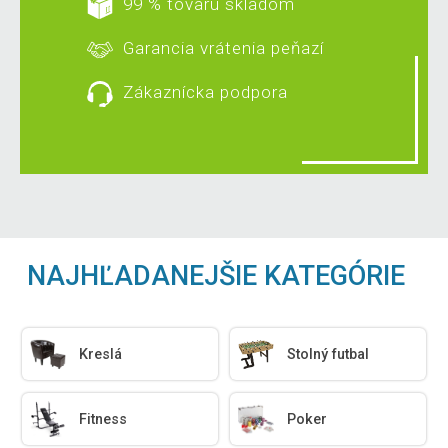
99 % tovaru skladom
Garancia vrátenia peňazí
Zákaznícka podpora
NAJHĽADANEJŠIE KATEGÓRIE
Kreslá
Stolný futbal
Fitness
Poker