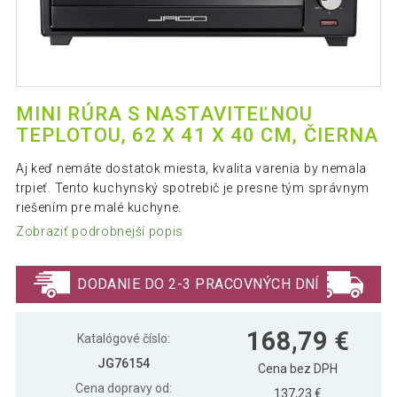
MINI RÚRA S NASTAVITEĽNOU
TEPLOTOU, 62 X 41 X 40 CM, ČIERNA
Aj keď nemáte dostatok miesta, kvalita varenia by nemala
trpieť. Tento kuchynský spotrebič je presne tým správnym
riešením pre malé kuchyne.
Zobraziť podrobnejší popis
DODANIE DO 2-3 PRACOVNÝCH DNÍ
168,79 €
Katalógové číslo:
JG76154
Cena bez DPH
Cena dopravy od:
137,23 €