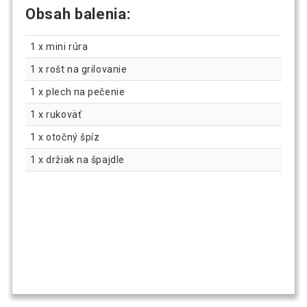
Obsah balenia:
1 x mini rúra
1 x rošt na grilovanie
1 x plech na pečenie
1 x rukoväť
1 x otočný špíz
1 x držiak na špajdle