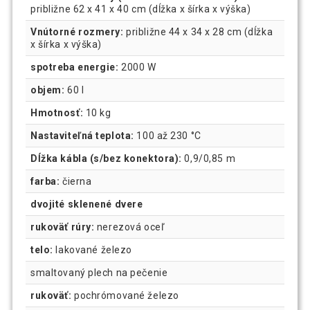
približne 62 x 41 x 40 cm (dĺžka x šírka x výška)
Vnútorné rozmery:
približne 44 x 34 x 28 cm (dĺžka
x šírka x výška)
spotreba energie:
2000 W
objem:
60 l
Hmotnosť:
10 kg
Nastaviteľná teplota:
100 až 230 °C
Dĺžka kábla (s/bez konektora):
0,9/0,85 m
farba:
čierna
dvojité sklenené dvere
rukoväť rúry:
nerezová oceľ
telo:
lakované železo
smaltovaný plech na pečenie
rukoväť:
pochrómované železo