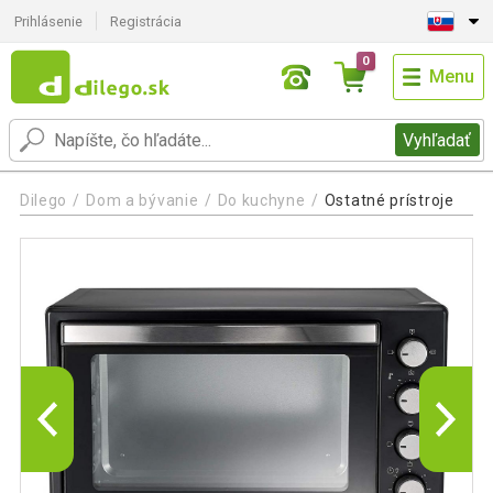
Prihlásenie
Registrácia
0
Menu
Vyhľadať
Dilego
Dom a bývanie
Do kuchyne
Ostatné prístroje