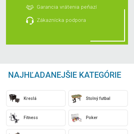
Garancia vrátenia peňazí
Zákaznícka podpora
NAJHĽADANEJŠIE KATEGÓRIE
Kreslá
Stolný futbal
Fitness
Poker