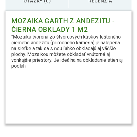
OTÁZKY (0)
RECENZIA
MOZAIKA GARTH Z ANDEZITU -
ČIERNA OBKLADY 1 M2
"Mozaika tvorená zo štvorcových kúskov lešteného
čierneho andezitu (prírodného kameňa) je nalepená
na sieťke a tak sa s ňou ľahko obkladajú aj väčšie
plochy. Mozaikou môžete obkladať vnútorné aj
vonkajšie priestory. Je ideálna na obkladanie stien aj
podláh.