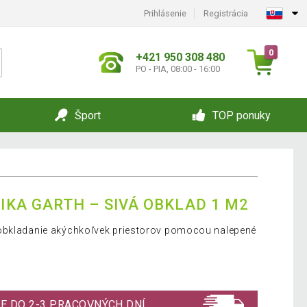
Prihlásenie
Registrácia
0
+421 950 308 480
PO - PIA, 08:00 - 16:00
Šport
TOP ponuky
A GARTH – SIVÁ OBKLAD 1 M2
 obkladanie akýchkoľvek priestorov pomocou nalepené
E DO 2-3 PRACOVNÝCH DNÍ