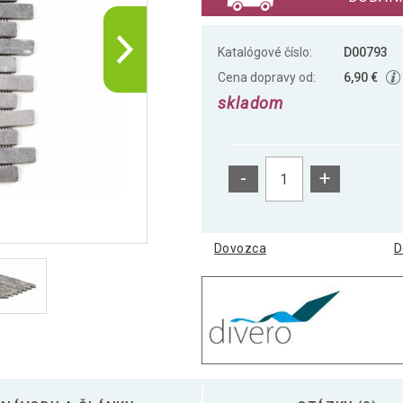
Katalógové číslo:
D00793
Cena dopravy od:
6,90 €
skladom
-
+
Dovozca
D