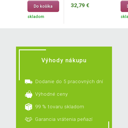
32,79 €
Do košíka
skladom
skl
Výhody nákupu
Dodanie do 5 pracovných dní
Výhodné ceny
99 % tovaru skladom
Garancia vrátenia peňazí