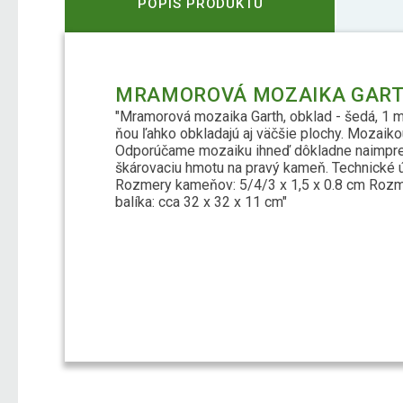
POPIS PRODUKTU
MRAMOROVÁ MOZAIKA GARTH
"Mramorová mozaika Garth, obklad - šedá, 1 m
ňou ľahko obkladajú aj väčšie plochy. Mozaiko
Odporúčame mozaiku ihneď dôkladne naimpregn
škárovaciu hmotu na pravý kameň. Technické ú
Rozmery kameňov: 5/4/3 x 1,5 x 0.8 cm Rozme
balíka: cca 32 x 32 x 11 cm"