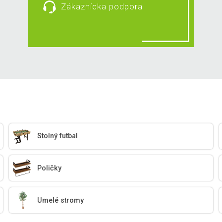
Zákaznícka podpora
Stolný futbal
Poličky
Umelé stromy