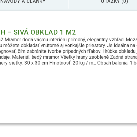
NÁVODY A ČLÁNKY
OTÁZKY (0)
 – SIVÁ OBKLAD 1 M2
2 Mramor dodá vášmu interiéru prírodný, elegantný vzhľad. Mozai
u môžete obkladať vnútorné aj vonkajšie priestory. Je ideálna na
ovať, čím zabránite tvorbe prípadných fľakov. Hrúbka obkladu j
daje: Materiál: šedý mramor Všetky hrany zaoblené Zadná strana
ry sieťky: 30 x 30 cm Hmotnosť: 20 kg / m_ Obsah balenia: 1 