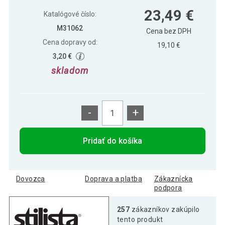
Nástěnná police STILISTA VOLATO -
13,79 €
23,49 €
černá 50 cm
Katalógové číslo:
M31062
Cena bez DPH
Cena dopravy od:
Nástěnná police STILISTA VOLATO -
19,10 €
20,39 €
černá 70 cm
3,20 €
skladom
-
+
Pridať do košíka
Dovozca
Doprava a platba
Zákaznícka
podpora
257
zákazníkov zakúpilo
tento produkt