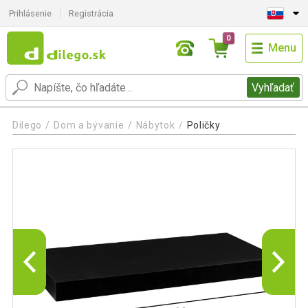
Prihlásenie
Registrácia
0
Menu
Vyhľadať
Dilego
Dom a bývanie
Nábytok
Poličky