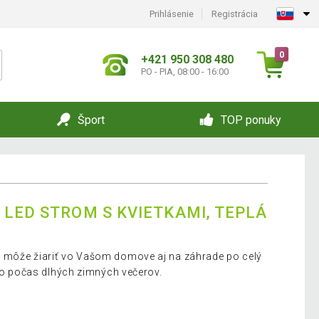
Prihlásenie
Registrácia
0
+421 950 308 480
PO - PIA, 08:00 - 16:00
Šport
TOP ponuky
 LED STROM S KVIETKAMI, TEPLÁ
 môže žiariť vo Vašom domove aj na záhrade po celý
tlo počas dlhých zimných večerov.