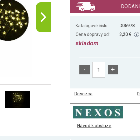
DODANI
Katalógové číslo:
D05978
Cena dopravy od:
3,20 €
skladom
-
+
Dovozca
D
Návod k obsluze