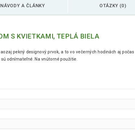
NÁVODY A ČLÁNKY
OTÁZKY (0)
M S KVIETKAMI, TEPLÁ BIELA
naozaj pekný designový prvok, a to vo večerných hodinách aj poč
e sú odnímateľné. Na vnútorné použitie.