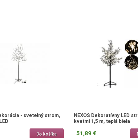
korácia - svetelný strom,
NEXOS Dekoratívny LED st
 LED
kvetmi 1,5 m, teplá biela
51,89 €
Do košíka