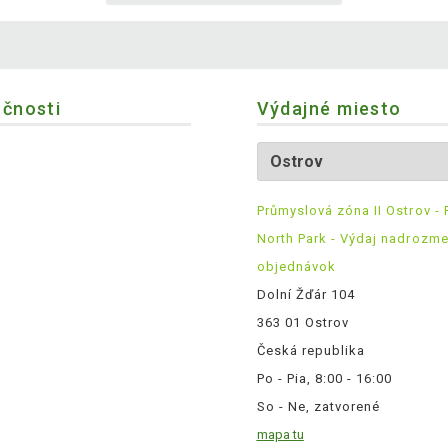
očnosti
Výdajné miesto
Průmyslová zóna II Ostrov - 
North Park - Výdaj nadrozm
objednávok
Dolní Žďár 104
363 01 Ostrov
Česká republika
Po - Pia, 8:00 - 16:00
So - Ne, zatvorené
mapa tu