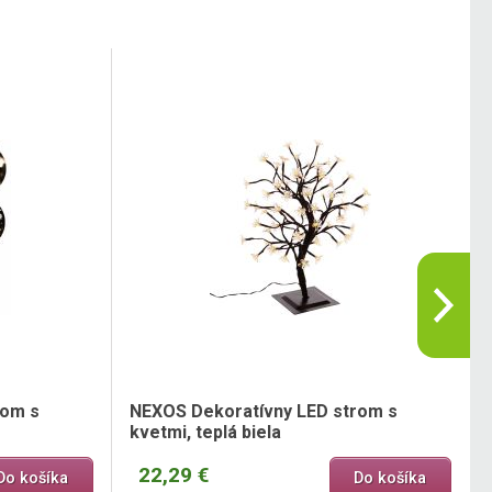
rom s
NEXOS Dekoratívny LED strom s
kvetmi, teplá biela
22,29 €
Do košíka
Do košíka