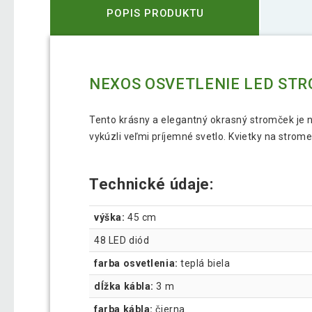
POPIS PRODUKTU
NEXOS OSVETLENIE LED STRO
Tento krásny a elegantný okrasný stromček je 
vykúzli veľmi príjemné svetlo. Kvietky na strom
Technické údaje:
výška:
45 cm
48 LED diód
farba osvetlenia:
teplá biela
dĺžka kábla:
3 m
farba kábla:
čierna