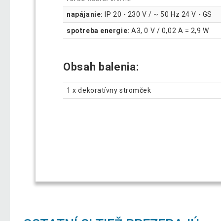
napájanie:
IP 20 - 230 V / ~ 50 Hz 24 V - GS
spotreba energie:
A3, 0 V / 0,02 A = 2,9 W
Obsah balenia:
1 x dekoratívny stromček