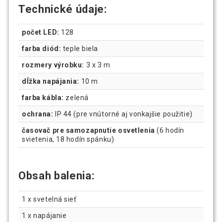
Technické údaje:
počet LED:
128
farba diód:
teple biela
rozmery výrobku:
3 x 3 m
dĺžka napájania:
10 m
farba kábla:
zelená
ochrana:
IP 44 (pre vnútorné aj vonkajšie použitie)
časovač pre samozapnutie osvetlenia
(6 hodín
svietenia, 18 hodín spánku)
Obsah balenia:
1 x svetelná sieť
1 x napájanie