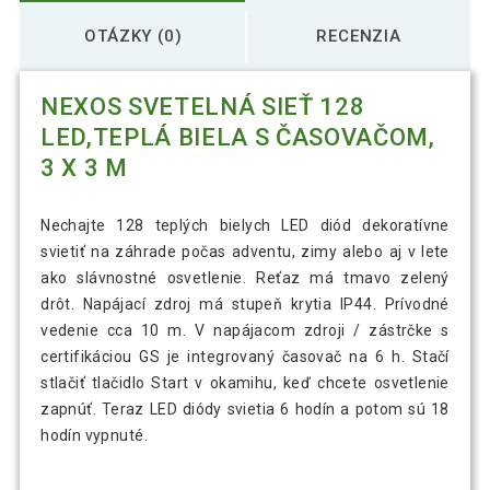
OTÁZKY (0)
RECENZIA
NEXOS SVETELNÁ SIEŤ 128
LED,TEPLÁ BIELA S ČASOVAČOM,
3 X 3 M
Nechajte 128 teplých bielych LED diód dekoratívne
svietiť na záhrade počas adventu, zimy alebo aj v lete
ako slávnostné osvetlenie. Reťaz má tmavo zelený
drôt. Napájací zdroj má stupeň krytia IP44. Prívodné
vedenie cca 10 m. V napájacom zdroji / zástrčke s
certifikáciou GS je integrovaný časovač na 6 h. Stačí
stlačiť tlačidlo Start v okamihu, keď chcete osvetlenie
zapnúť. Teraz LED diódy svietia 6 hodín a potom sú 18
hodín vypnuté.