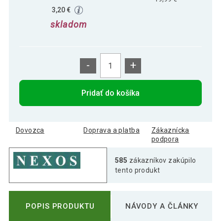
3,20 €
skladom
-
+
Pridať do košíka
Dovozca
Doprava a platba
Zákaznícka
podpora
585
zákazníkov zakúpilo
tento produkt
POPIS PRODUKTU
NÁVODY A ČLÁNKY