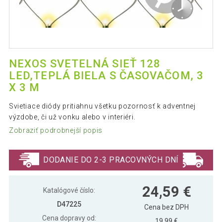
NEXOS SVETELNÁ SIEŤ 128
LED,TEPLÁ BIELA S ČASOVAČOM, 3
X 3 M
Svietiace diódy pritiahnu všetku pozornosť k adventnej
výzdobe, či už vonku alebo v interiéri.
Zobraziť podrobnejší popis
DODANIE DO 2-3 PRACOVNÝCH DNÍ
24,59 €
Katalógové číslo:
D47225
Cena bez DPH
Cena dopravy od:
19,99 €